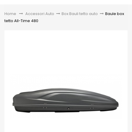
Toggle
Home
&gt;
Accessori Auto
>
Box Bauli tetto auto
>
Baule box
tetto All-Time 480