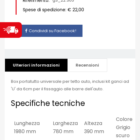
Riferimento:
g3_22.305
Spese di spedizione: € 22,00
Condividi su Facebook!
Ulteriori informazioni
Recensioni
Box portatutto universale per tetto auto, inclusi kit ganci ad
'U' da 6cm per il fissaggio alle barre dell'auto.
Specifiche tecniche
Colore
Lunghezza
Larghezza
Altezza
Grigio
1980 mm
780 mm
390 mm
scuro