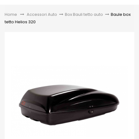
Toggle
Home
&gt;
Accessori Auto
>
Box Bauli tetto auto
>
Baule box
tetto Helios 320