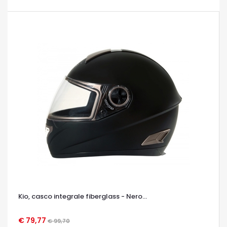
Kio, casco integrale fiberglass - Nero...
€ 79,77
€ 99,70
OCCHIATA VELOCE