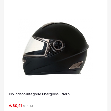
Kio, casco integrale fiberglass - Nero...
€ 80,91
€ 101,14
OCCHIATA VELOCE