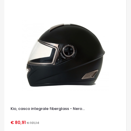
Kio, casco integrale fiberglass - Nero...
€ 80,91
€ 101,14
OCCHIATA VELOCE