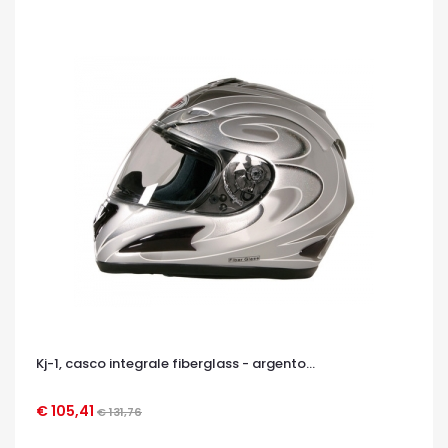
Kj-1, casco integrale fiberglass - argento...
€ 105,41
€ 131,76
OCCHIATA VELOCE