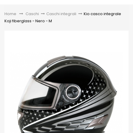
Toggle
Home
&gt;
Caschi
>
Caschi integrali
>
Kio casco integrale
Koji fiberglass - Nero - M