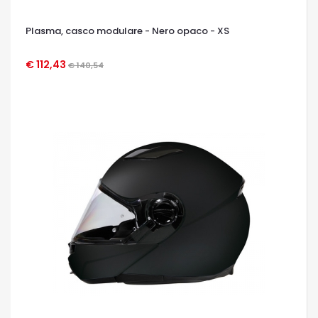
Plasma, casco modulare - Nero opaco - XS
€ 112,43
€ 140,54
OCCHIATA VELOCE