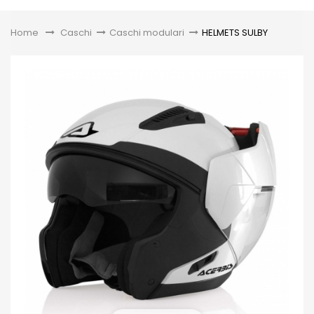
Toggle
Home
&gt;
Caschi
>
Caschi modulari
>
HELMETS SULBY