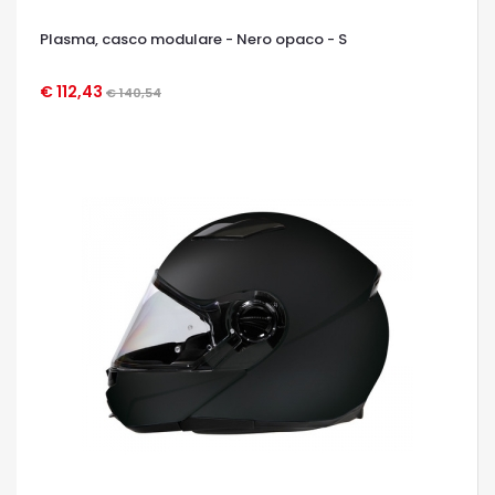
Plasma, casco modulare - Nero opaco - S
€ 112,43
€ 140,54
OCCHIATA VELOCE