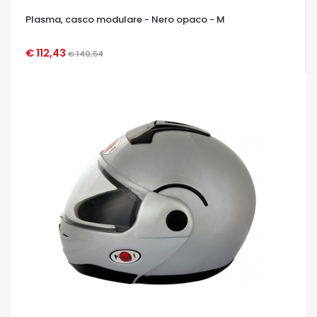
Plasma, casco modulare - Nero opaco - M
€ 112,43
€ 140,54
OCCHIATA VELOCE