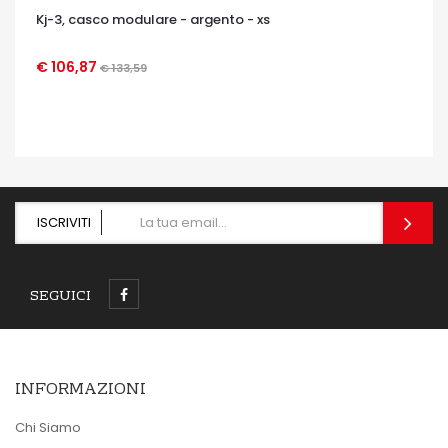
Kj-3, casco modulare - argento - xs
€ 106,87
€ 133,59
OCCHIATA VELOCE
ISCRIVITI
SEGUICI
INFORMAZIONI
Chi Siamo