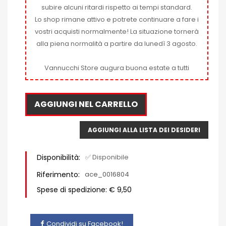
subire alcuni ritardi rispetto ai tempi standard.
Lo shop rimane attivo e potrete continuare a fare i
vostri acquisti normalmente! La situazione tornerà
alla piena normalità a partire da lunedì 3 agosto.
Vannucchi Store augura buona estate a tutti
AGGIUNGI NEL CARRELLO
AGGIUNGI ALLA LISTA DEI DESIDERI
Disponibilità:
✅ Disponibile
Riferimento:
ace_0016804
Spese di spedizione: € 9,50
Condividi su Facebook!