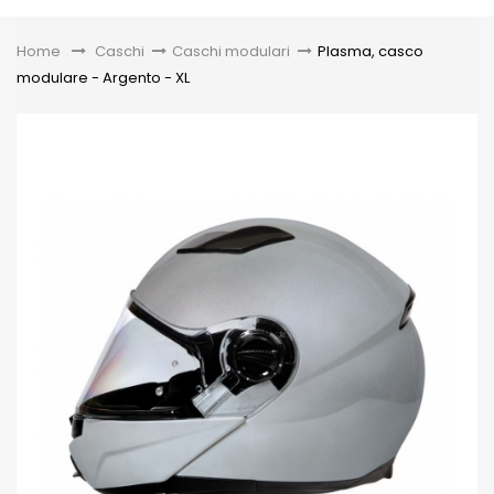
Toggle
Home
&gt;
Caschi
>
Caschi modulari
>
Plasma, casco
modulare - Argento - XL