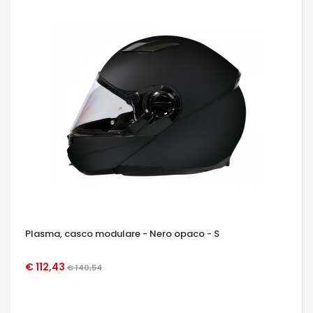
Plasma, casco modulare - Nero opaco - S
€ 112,43
€ 140,54
OCCHIATA VELOCE