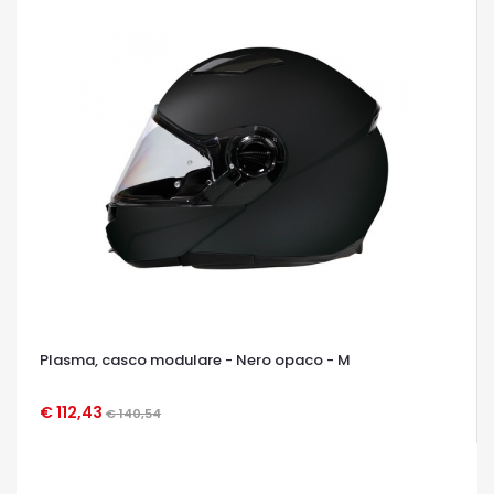
Plasma, casco modulare - Nero opaco - M
€ 112,43
€ 140,54
OCCHIATA VELOCE