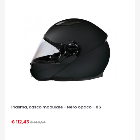
Plasma, casco modulare - Nero opaco - XS
€ 112,43
€ 140,54
OCCHIATA VELOCE