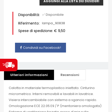
AGGIUNGI ALLA LISTA DEI DESIDERI
Disponibilità:
✅ Disponibile
Riferimento:
lampa_90838
Spese di spedizione: € 9,50
Condividi su Facebook!
Ulteriori informazioni
Recensioni
Calotta in materiale termoplastico iniettato. Cinturino
micrometrico. Interni removibili e lavabili in lavatrice.
Visiera intercambiabile con sistema a sgancio rapido.
Omologazione ECE 22.05 E9 / P (mentoniera omologata)
Sistema di ventilazione forzata: prese d’aria sulla