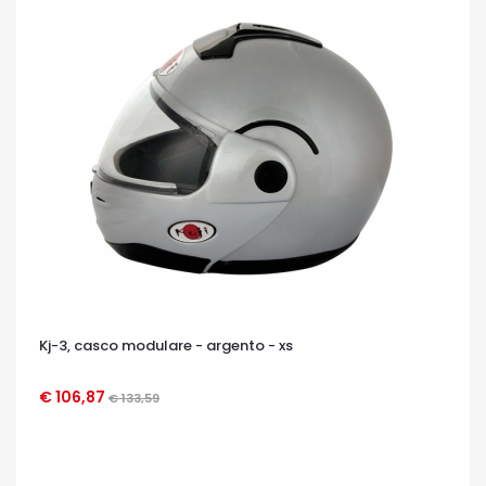
Kj-3, casco modulare - argento - xs
€ 106,87
€ 133,59
OCCHIATA VELOCE