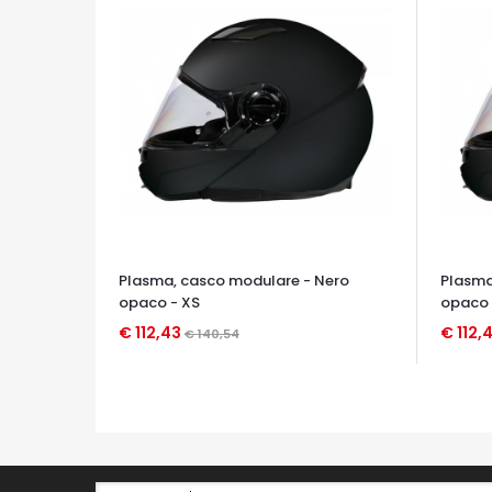
Plasma, casco modulare - Nero
Plasma
opaco - XS
opaco 
€ 112,43
€ 112,
€ 140,54
OCCHIATA VELOCE
OCCHIA