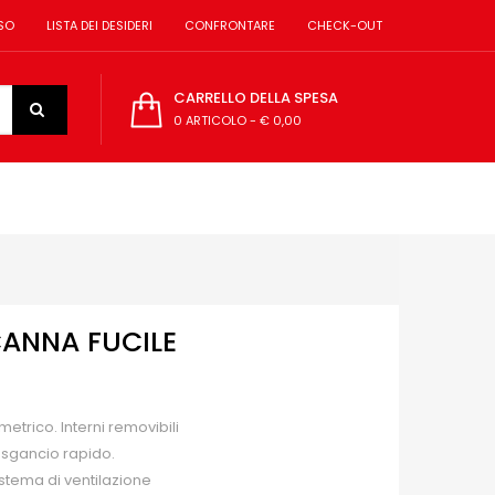
SO
LISTA DEI DESIDERI
CONFRONTARE
CHECK-OUT
CARRELLO DELLA SPESA
0 ARTICOLO
-
€ 0,00
ANNA FUCILE
etrico. Interni removibili
a sgancio rapido.
tema di ventilazione