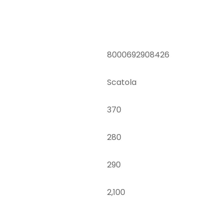
8000692908426
Scatola
370
280
290
2,100