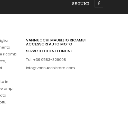
SEGUICI
VANNUCCHI MAURIZIO RICAMBI
iglia
ACCESSORI AUTO MOTO
imento
SERVIZIO CLIENTI ONLINE
 e ricambi
Tel. +39 0583-329008
ate,
info@vannucchistore.com
i.
ta in
ue ampi
vata
tti.