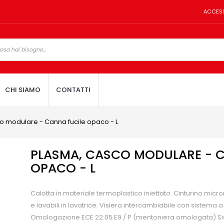
ACCES
CHI SIAMO
CONTATTI
o modulare - Canna fucile opaco - L
PLASMA, CASCO MODULARE - C
OPACO - L
Calotta in materiale termoplastico iniettato. Cinturino microm
e lavabili in lavatrice. Visiera intercambiabile con sistema 
Omologazione ECE 22.05 E9 / P (mentoniera omologata) Sis