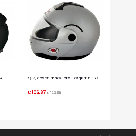
o
Kj-3, casco modulare - argento - xs
€ 106,87
€ 133,59
OCCHIATA VELOCE