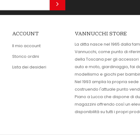
ACCOUNT
VANNUCCHI STORE
La ditta nasce nel 1965 dalla fam
Il mio account
Vannucchi, come punto di rifer
Storico ordini
della Toscana per gli accessori
auto e moto, giardinaggio, fai d
Lista dei desideri
modellismo e giochi per bambin
Nel 1993 amplia la propria sede
costruendo l'attuale punto vendi
Piano a Lucca che dispone di d
magazzini offrendo così un ele
disponibilità su tutti i propri prodo