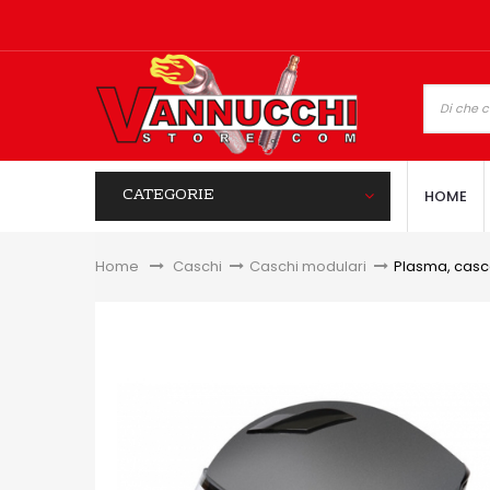
CATEGORIE
HOME
Home
&gt;
Caschi
>
Caschi modulari
>
Plasma, casc