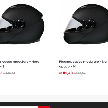
, casco modulare - Nero
Plasma, casco modulare - Ner
- S
opaco - M
43
€ 112,43
€ 140,54
€ 140,54
TA VELOCE
OCCHIATA VELOCE