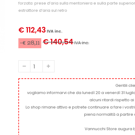
forzata: prese d’aria sulla mentoniera e sulla parte superior
estrattore d’aria sul retro
€ 112,43
IVA inc.
€ 140,54
-€ 28,11
IVA inc.
Gentili clie
vogliamo informarvi che da lunedì 20 a venerdì 31 luglio
alcuni ritardi rispetto 
Lo shop rimane attivo e potrete continuare a fare i vostr
piena normalità a partire 
Vannucchi Store augura b