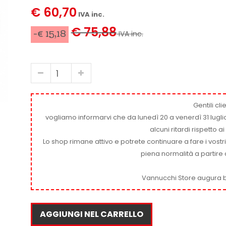
€ 60,70
IVA inc.
€ 75,88
-€ 15,18
IVA inc.
Gentili clie
vogliamo informarvi che da lunedì 20 a venerdì 31 luglio
alcuni ritardi rispetto 
Lo shop rimane attivo e potrete continuare a fare i vostr
piena normalità a partire 
Vannucchi Store augura b
AGGIUNGI NEL CARRELLO