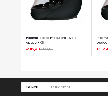
Plasma, casco modulare - Nero
Plasma
opaco - XS
opaco 
€ 112,43
€ 112,
€ 140,54
OCCHIATA VELOCE
OCCHIA
ISCRIVITI