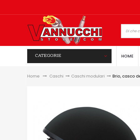
CATEGORIE
HOME
Home
&gt;
Caschi
>
Caschi modulari
>
Brio, casco d