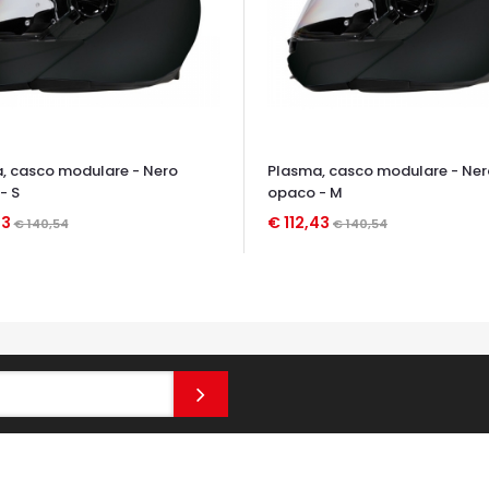
, casco modulare - Nero
Plasma, casco modulare - Ner
- S
opaco - M
43
€ 112,43
€ 140,54
€ 140,54
TA VELOCE
OCCHIATA VELOCE