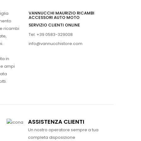
VANNUCCHI MAURIZIO RICAMBI
iglia
ACCESSORI AUTO MOTO
imento
SERVIZIO CLIENTI ONLINE
 e ricambi
Tel. +39 0583-329008
ate,
info@vannucchistore.com
i.
ta in
ue ampi
vata
tti.
ASSISTENZA CLIENTI
Un nostro operatore sempre a tua
completa disposizione