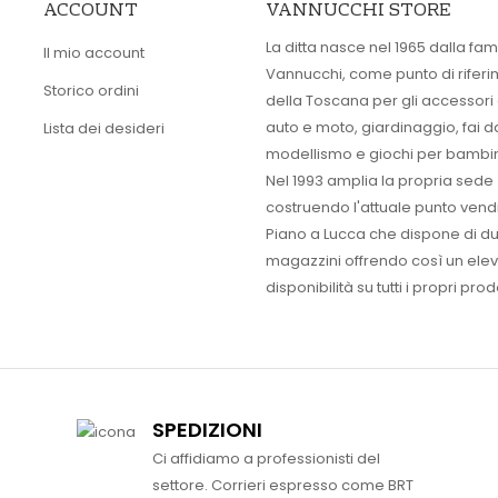
ACCOUNT
VANNUCCHI STORE
La ditta nasce nel 1965 dalla fam
Il mio account
Vannucchi, come punto di rifer
Storico ordini
della Toscana per gli accessori
auto e moto, giardinaggio, fai d
Lista dei desideri
modellismo e giochi per bambin
Nel 1993 amplia la propria sede
costruendo l'attuale punto vendi
Piano a Lucca che dispone di d
magazzini offrendo così un ele
disponibilità su tutti i propri prodo
SPEDIZIONI
Ci affidiamo a professionisti del
settore. Corrieri espresso come BRT