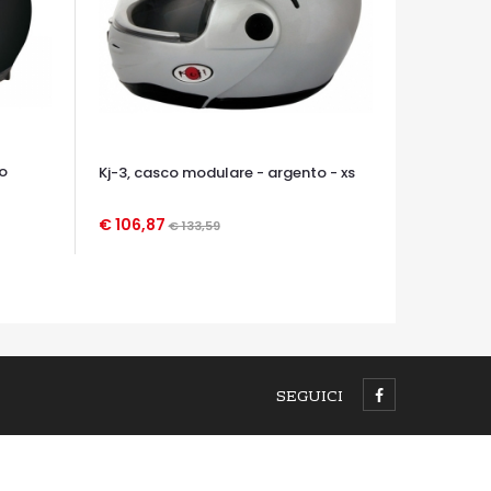
o
Kj-3, casco modulare - argento - xs
€ 106,87
€ 133,59
OCCHIATA VELOCE
SEGUICI