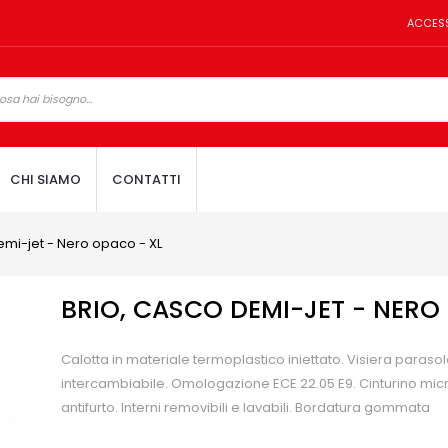
ACCES
CHI SIAMO
CONTATTI
emi-jet - Nero opaco - XL
BRIO, CASCO DEMI-JET - NERO
Calotta in materiale termoplastico iniettato. Visiera parasol
intercambiabile. Omologazione ECE 22.05 E9. Cinturino mic
antifurto. Interni removibili e lavabili. Bordatura gommata