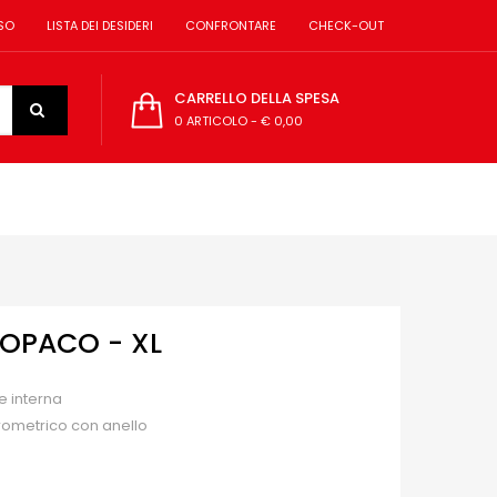
SO
LISTA DEI DESIDERI
CONFRONTARE
CHECK-OUT
CARRELLO DELLA SPESA
0 ARTICOLO
-
€ 0,00
 OPACO - XL
e interna
rometrico con anello