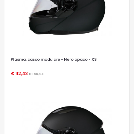
Plasma, casco modulare - Nero opaco - XS
€ 112,43
€ 140,54
OCCHIATA VELOCE