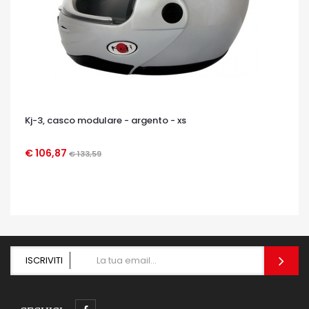
Kj-3, casco modulare - argento - xs
€ 106,87
€ 133,59
OCCHIATA VELOCE
ISCRIVITI