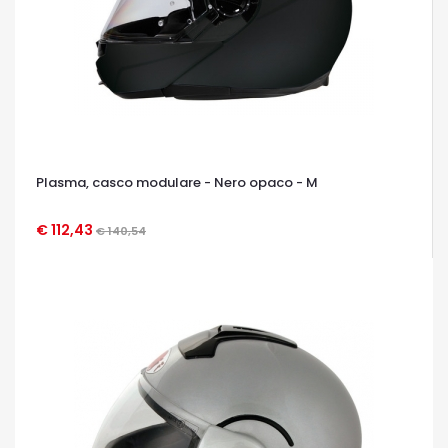
Plasma, casco modulare - Nero opaco - M
€ 112,43
€ 140,54
OCCHIATA VELOCE