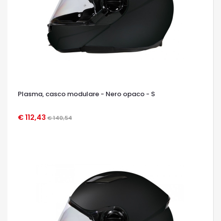
Plasma, casco modulare - Nero opaco - S
€ 112,43
€ 140,54
OCCHIATA VELOCE