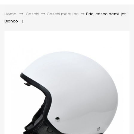
Toggle
Home
&gt;
Caschi
>
Caschi modulari
>
Brio, casco demi-jet -
Bianco - L