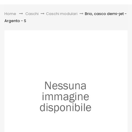
Toggle
Home
&gt;
Caschi
>
Caschi modulari
>
Brio, casco demi-jet -
Argento - S