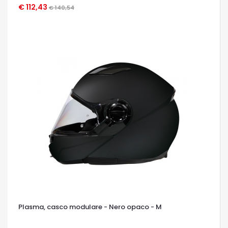
€ 112,43
€ 140,54
OCCHIATA VELOCE
Plasma, casco modulare - Nero opaco - M