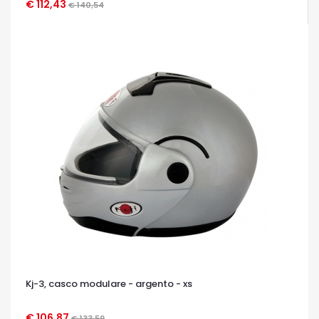
€ 112,43
€ 140,54
OCCHIATA VELOCE
Kj-3, casco modulare - argento - xs
€ 106,87
€ 133,59