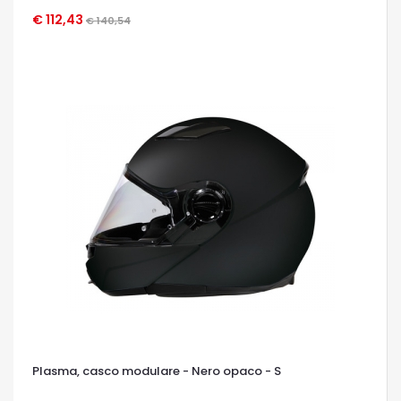
€ 112,43
€ 140,54
OCCHIATA VELOCE
Plasma, casco modulare - Nero opaco - S