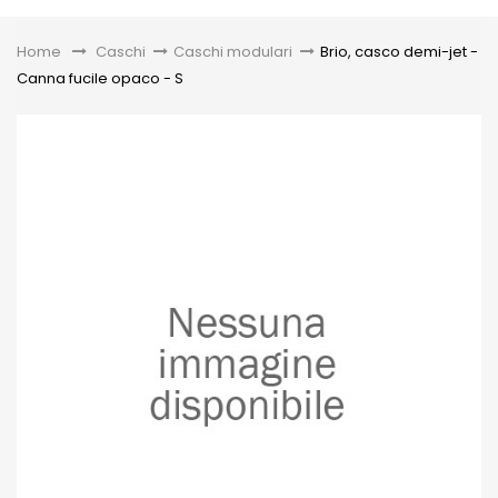
Toggle
Home
&gt;
Caschi
>
Caschi modulari
>
Brio, casco demi-jet -
Canna fucile opaco - S