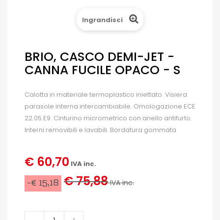
Ingrandisci
BRIO, CASCO DEMI-JET -
CANNA FUCILE OPACO - S
Calotta in materiale termoplastico iniettato. Visiera
parasole interna intercambiabile. Omologazione ECE
22.05 E9. Cinturino micrometrico con anello antifurto.
Interni removibili e lavabili. Bordatura gommata
€ 60,70
IVA inc.
€ 75,88
-€ 15,18
IVA inc.