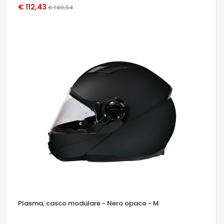
€ 112,43
€ 140,54
OCCHIATA VELOCE
Plasma, casco modulare - Nero opaco - M