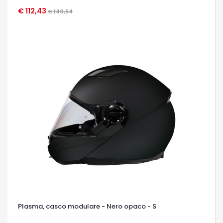
€ 112,43
€ 140,54
OCCHIATA VELOCE
Plasma, casco modulare - Nero opaco - S