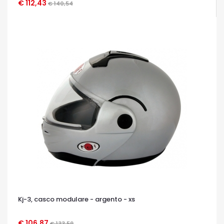
€ 112,43
€ 140,54
OCCHIATA VELOCE
Kj-3, casco modulare - argento - xs
€ 106,87
€ 133,59