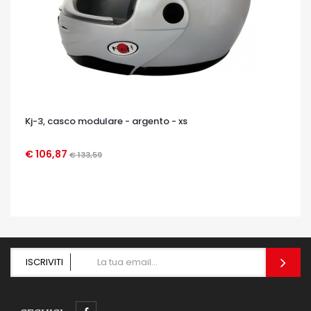
Kj-3, casco modulare - argento - xs
€ 106,87
€ 133,59
OCCHIATA VELOCE
ISCRIVITI