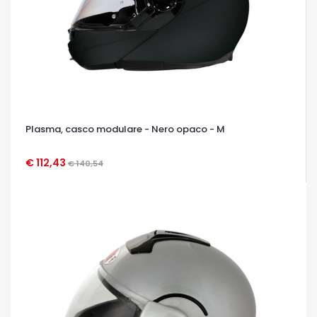
Plasma, casco modulare - Nero opaco - M
€ 112,43
€ 140,54
OCCHIATA VELOCE