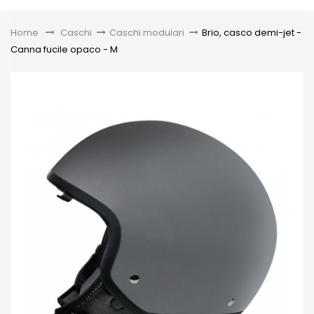
Toggle
Home
&gt;
Caschi
>
Caschi modulari
>
Brio, casco demi-jet -
Canna fucile opaco - M