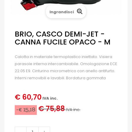
Ingrandisci
BRIO, CASCO DEMI-JET -
CANNA FUCILE OPACO - M
Calotta in materiale termoplastico iniettato. Visiera
parasole interna intercambiabile. Omologazione ECE
22.05 E9. Cinturino micrometrico con anello antifurto.
Interni removibili e lavabili. Bordatura gommata
€ 60,70
IVA inc.
€ 75,88
-€ 15,18
IVA inc.