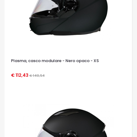
Plasma, casco modulare - Nero opaco - XS
€ 112,43
€ 140,54
OCCHIATA VELOCE