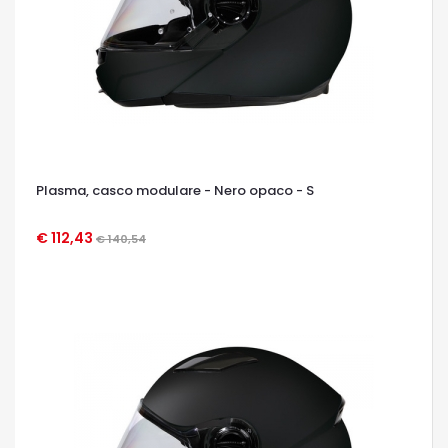
Plasma, casco modulare - Nero opaco - S
€ 112,43
€ 140,54
OCCHIATA VELOCE