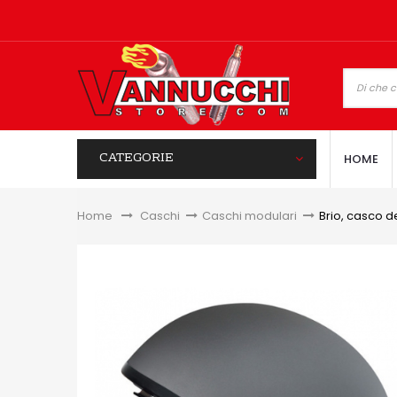
CATEGORIE
HOME
Home
&gt;
Caschi
>
Caschi modulari
>
Brio, casco d