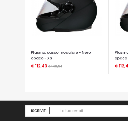
Plasma, casco modulare - Nero
Plasma
opaco - XS
opaco 
€ 112,43
€ 112,
€ 140,54
OCCHIATA VELOCE
OCCHIA
ISCRIVITI