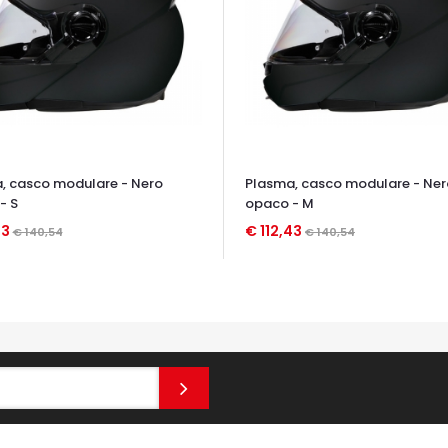
, casco modulare - Nero
Plasma, casco modulare - Ner
- S
opaco - M
43
€ 112,43
€ 140,54
€ 140,54
TA VELOCE
OCCHIATA VELOCE