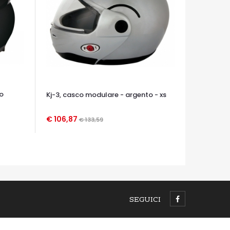
o
Kj-3, casco modulare - argento - xs
€ 106,87
€ 133,59
OCCHIATA VELOCE
SEGUICI