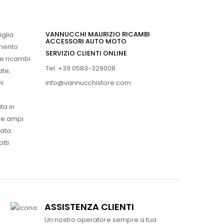
VANNUCCHI MAURIZIO RICAMBI
iglia
ACCESSORI AUTO MOTO
imento
SERVIZIO CLIENTI ONLINE
 e ricambi
Tel. +39 0583-329008
ate,
info@vannucchistore.com
i.
ta in
ue ampi
vata
tti.
ASSISTENZA CLIENTI
Un nostro operatore sempre a tua