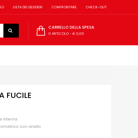
SO
LISTA DEI DESIDERI
CONFRONTARE
CHECK-OUT
CARRELLO DELLA SPESA
0 ARTICOLO
-
€ 0,00
A FUCILE
e interna
rometrico con anello