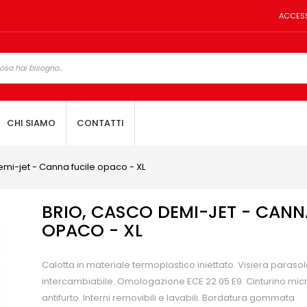
ACCES
CHI SIAMO
CONTATTI
emi-jet - Canna fucile opaco - XL
BRIO, CASCO DEMI-JET - CANN
OPACO - XL
Calotta in materiale termoplastico iniettato. Visiera parasol
intercambiabile. Omologazione ECE 22.05 E9. Cinturino mic
antifurto. Interni removibili e lavabili. Bordatura gommata