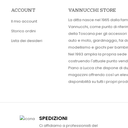
ACCOUNT
VANNUCCHI STORE
La ditta nasce nel 1965 dalla fam
Il mio account
Vannucchi, come punto di rifer
Storico ordini
della Toscana per gli accessori
auto e moto, giardinaggio, fai d
Lista dei desideri
modellismo e giochi per bambin
Nel 1993 amplia la propria sede
costruendo l'attuale punto vendi
Piano a Lucca che dispone di d
magazzini offrendo così un ele
disponibilità su tutti i propri prodo
SPEDIZIONI
Ci affidiamo a professionisti del