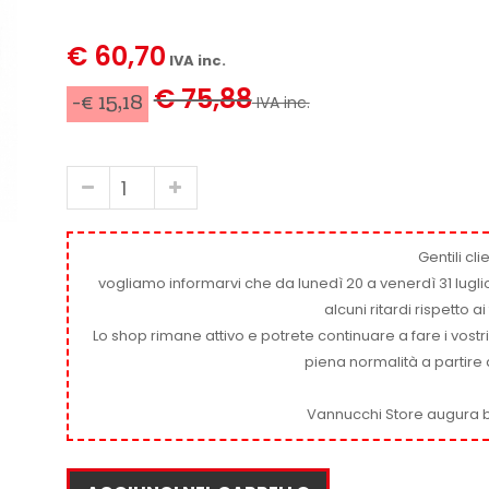
€ 60,70
IVA inc.
€ 75,88
-€ 15,18
IVA inc.
Gentili clie
vogliamo informarvi che da lunedì 20 a venerdì 31 luglio
alcuni ritardi rispetto 
Lo shop rimane attivo e potrete continuare a fare i vostr
piena normalità a partire 
Vannucchi Store augura b