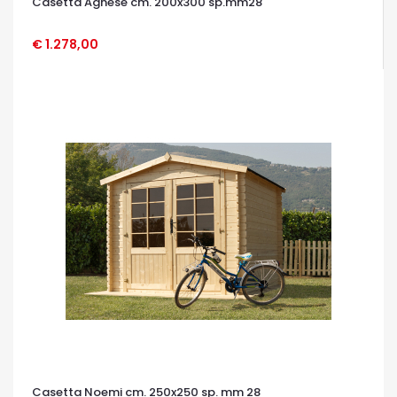
Casetta Agnese cm. 200x300 sp.mm28
€ 1.278,00
OCCHIATA VELOCE
Casetta Noemi cm. 250x250 sp. mm 28