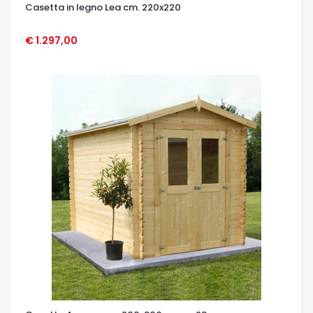
Casetta in legno Lea cm. 220x220
€ 1.297,00
OCCHIATA VELOCE