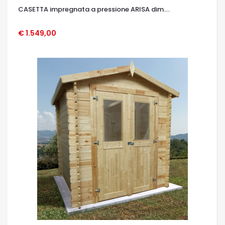
CASETTA impregnata a pressione ARISA dim....
€ 1.549,00
OCCHIATA VELOCE