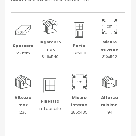
Ingombro
Misure
Spessore
Porta
max
esterne
25 mm
162x180
346x540
310x502
Altezza
Misure
Altezza
Finestra
max
interne
minima
n. 1 apribile
230
285x485
194