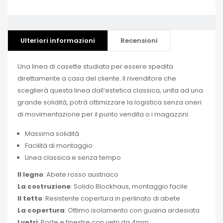
Ulteriori informazioni
Recensioni
Una linea di casette studiata per essere spedita
direttamente a casa del cliente. Il rivenditore che
sceglierà questa linea dallʼestetica classica, unita ad una
grande solidità, potrà ottimizzare la logistica senza oneri
di movimentazione per il punto vendita o i magazzini.
Massima solidità
Facilità di montaggio
Linea classica e senza tempo
Il legno
: Abete rosso austriaco
La costruzione
: Solido Blockhaus, montaggio facile
Il tetto
: Resistente copertura in perlinato di abete
La copertura
: Ottimo isolamento con guaina ardesiata
I vetri
: Porte e finestre con vetri da 4mm