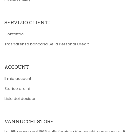
SERVIZIO CLIENTI
Contattaci
Trasparenza bancaria Sella Personal Credit
ACCOUNT
Il mio account
Storico ordini
Lista dei desideri
VANNUCCHI STORE
La ditta nasce nel 1965 dalla famiglia Vannucchi, come punto di