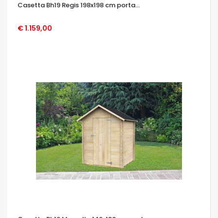
Casetta Bh19 Regis 198x198 cm porta...
€ 1.159,00
OCCHIATA VELOCE