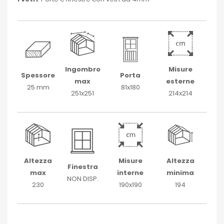
Ingombro
Misure
Spessore
Porta
max
esterne
25 mm
81x180
251x251
214x214
Altezza
Misure
Altezza
Finestra
max
interne
minima
NON DISP.
230
190x190
194