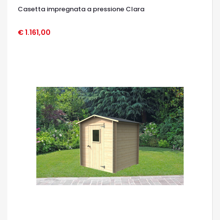
Casetta impregnata a pressione Clara
€ 1.161,00
OCCHIATA VELOCE