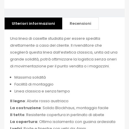
Ulteriori informazioni
Recensioni
Una linea di casette studiata per essere spedita
direttamente a casa del cliente. Il rivenditore che
sceglierà questa linea dallʼestetica classica, unita ad una
grande solidità, potrà ottimizzare la logistica senza oneri
di movimentazione per il punto vendita o i magazzini.
Massima solidità
Facilità di montaggio
Linea classica e senza tempo
Il legno
: Abete rosso austriaco
La costruzione
: Solido Blockhaus, montaggio facile
Il tetto
: Resistente copertura in perlinato di abete
La copertura
: Ottimo isolamento con guaina ardesiata
I vetri
: Porte e finestre con vetri da 4mm