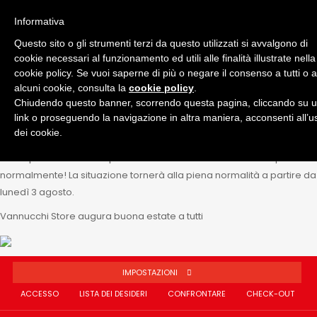
SPEDIZIONI PERIODO ESTIVO
Informativa
Questo sito o gli strumenti terzi da questo utilizzati si avvalgono di
×
cookie necessari al funzionamento ed utili alle finalità illustrate nella
ATTENZIONE
cookie policy. Se vuoi saperne di più o negare il consenso a tutti o 
alcuni cookie, consulta la
cookie policy
.
Gentili clienti,
Chiudendo questo banner, scorrendo questa pagina, cliccando su 
vogliamo informarvi che da lunedì 20 a venerdì 31 luglio il nostro
link o proseguendo la navigazione in altra maniera, acconsenti all’u
servizio di spedizione potrebbe subire alcuni ritardi rispetto ai tempi
dei cookie.
standard.
Lo shop rimane attivo e potrete continuare a fare i vostri acquisti
normalmente! La situazione tornerà alla piena normalità a partire da
lunedì 3 agosto.
Vannucchi Store augura buona estate a tutti
IMPOSTAZIONI
ACCESSO
LISTA DEI DESIDERI
CONFRONTARE
CHECK-OUT