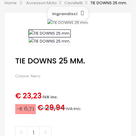
Home
&gt;
Accessori Moto
>
Cavalletti
>
TIE DOWNS 25 mm.
Ingrandisci
TIE DOWNS 25 MM.
Colore: Nero
€ 23,23
IVA inc.
€ 29,94
-€ 6,71
IVA inc.