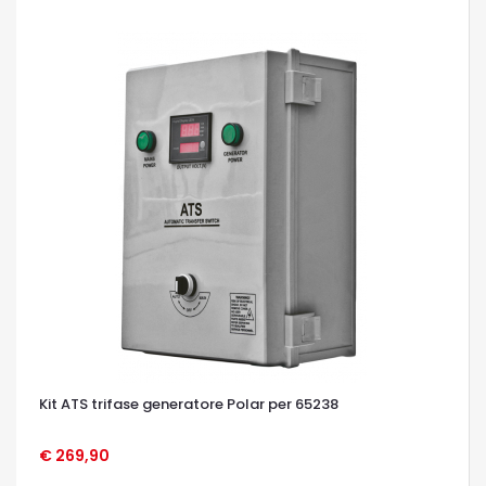
Kit ATS trifase generatore Polar per 65238
€ 269,90
OCCHIATA VELOCE