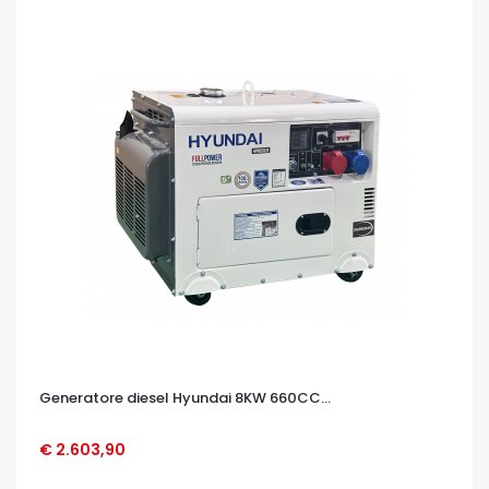
Generatore diesel Hyundai 8KW 660CC...
€ 2.603,90
OCCHIATA VELOCE