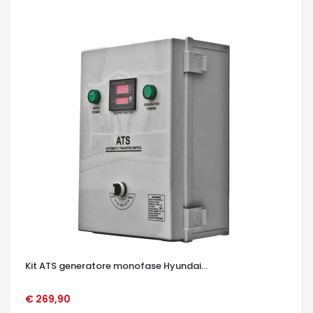
Kit ATS generatore monofase Hyundai...
€ 269,90
OCCHIATA VELOCE