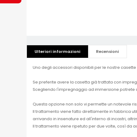
Ulteriori informazioni
Recensioni
Uno degli accessori disponibili per le nostre caset
Se preferite avere la casetta già trattata con impr
Scegliendo l'impregnaggio ad immersione potrete av
Questa opzione non solo vi permette un notevole ris
Il trattamento viene fatto direttamente in fabbrica 
arrivando in insenature ed all'interno di incastri, al
Il trattamento viene ripetuto per due volte, così da 