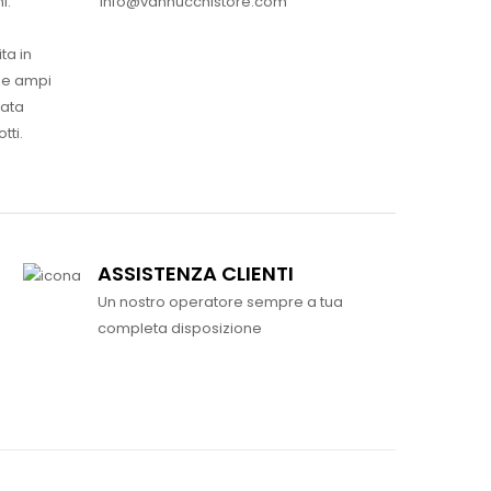
info@vannucchistore.com
i.
ta in
ue ampi
vata
tti.
ASSISTENZA CLIENTI
Un nostro operatore sempre a tua
completa disposizione