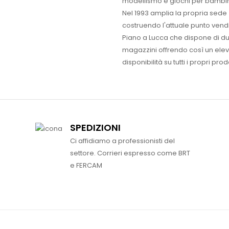
modellismo e giochi per bambin
Nel 1993 amplia la propria sede
costruendo l'attuale punto vendi
Piano a Lucca che dispone di d
magazzini offrendo così un ele
disponibilità su tutti i propri prodo
SPEDIZIONI
Ci affidiamo a professionisti del
settore. Corrieri espresso come BRT
e FERCAM