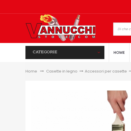
CATEGORIE
HOME
Home
&gt;
Casette in legno
>
Accessori per casette
>