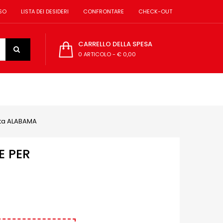
SO
LISTA DEI DESIDERI
CONFRONTARE
CHECK-OUT
CARRELLO DELLA SPESA
0 ARTICOLO
-
€ 0,00
tta ALABAMA
E PER