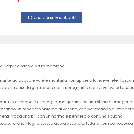
Condividi su Facebook!
te è l'impregnaggio ad immersione.
egnante ad acqua e volete montarla non appena la riceverete, Toscana
ere la casetta già trattata con impregnante conservativo ad acqua 
parmio di tempo e di energie, ma garantisce una stesura omogenea del
utilizzando un moderno sistema di vasche, che permettono di stendere l
trimenti irraggiungibili con un normale pennello o con una spugna.
accertarsi che il legno stesso abbia assorbito tutta la vernice neces