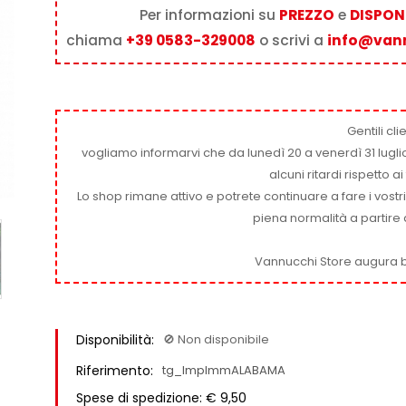
Per informazioni su
PREZZO
e
DISPONI
chiama
+39 0583-329008
o scrivi a
info@van
Gentili clie
vogliamo informarvi che da lunedì 20 a venerdì 31 luglio
alcuni ritardi rispetto 
Lo shop rimane attivo e potrete continuare a fare i vostr
piena normalità a partire 
Vannucchi Store augura b
Disponibilità:
🚫​ Non disponibile
Riferimento:
tg_ImpImmALABAMA
Spese di spedizione: € 9,50