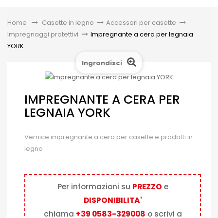
Toggle
Home
&gt;
Casette in legno
>
Accessori per casette
>
Impregnaggi protettivi
>
Impregnante a cera per legnaia
YORK
Ingrandisci
IMPREGNANTE A CERA PER
LEGNAIA YORK
Vernice impregnante a cera per casette e prodotti in
legno
Per informazioni su
PREZZO
e
DISPONIBILITA'
chiama
+39 0583-329008
o scrivi a