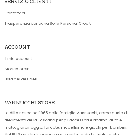
SERVIZIO CLIENTI
Contattaci
Trasparenza bancaria Sella Personal Credit
ACCOUNT
Il mio account
Storico ordini
Lista dei desideri
VANNUCCHI STORE
La ditta nasce nel 1965 dalla famiglia Vannucchi, come punto di
riferimento della Toscana per gli accessori e ricambi auto e
moto, giardinaggio, fai date, modellismo e giochi per bambini.
Nel 1993 amplia la propria sede costruendo l'attuale punto