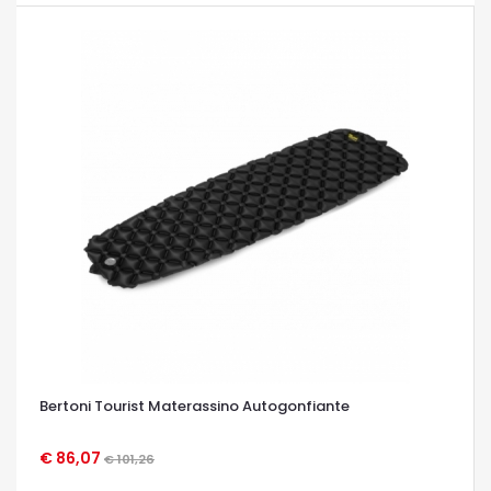
Bertoni Tourist Materassino Autogonfiante
€ 86,07
€ 101,26
OCCHIATA VELOCE