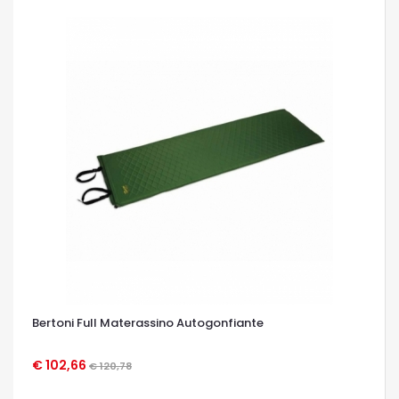
Bertoni Full Materassino Autogonfiante
€ 102,66
€ 120,78
OCCHIATA VELOCE