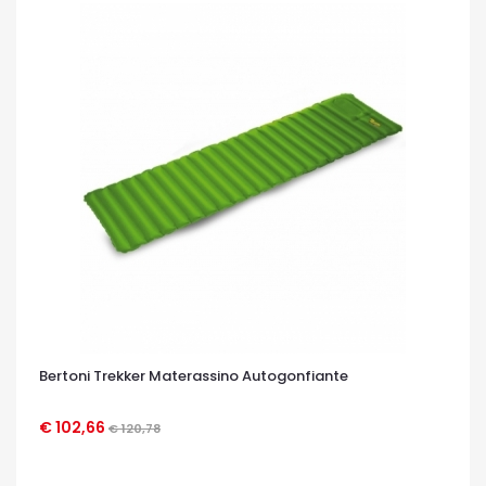
Bertoni Trekker Materassino Autogonfiante
€ 102,66
€ 120,78
OCCHIATA VELOCE