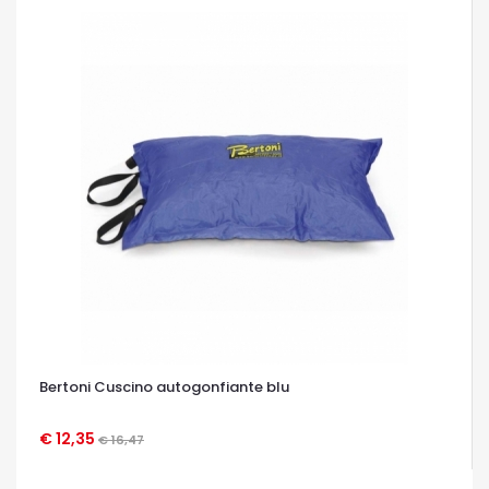
Bertoni Cuscino autogonfiante blu
€ 12,35
€ 16,47
OCCHIATA VELOCE