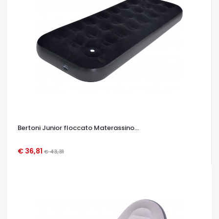
Bertoni Junior floccato Materassino...
€ 36,81
€ 43,31
OCCHIATA VELOCE