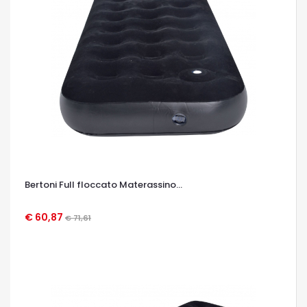
Bertoni Full floccato Materassino...
€ 60,87
€ 71,61
OCCHIATA VELOCE