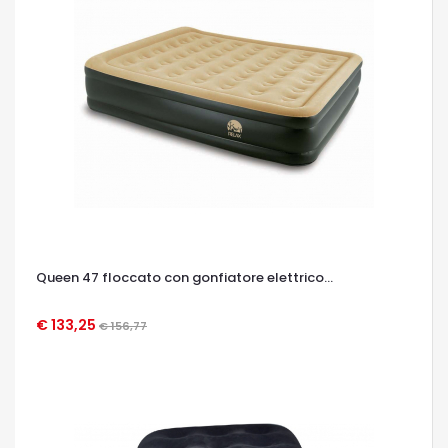
Queen 47 floccato con gonfiatore elettrico...
€ 133,25
€ 156,77
OCCHIATA VELOCE