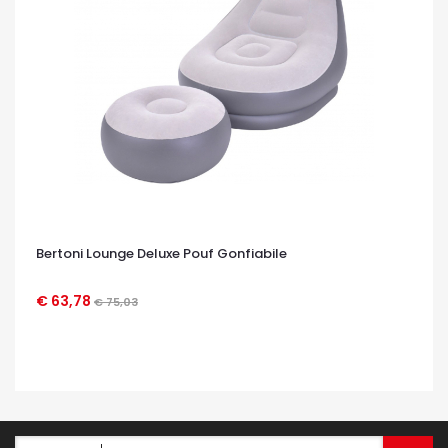
Bertoni Lounge Deluxe Pouf Gonfiabile
€ 63,78
€ 75,03
OCCHIATA VELOCE