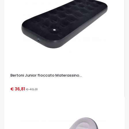
Bertoni Junior floccato Materassino...
€ 36,81
€ 43,31
OCCHIATA VELOCE