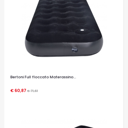
Bertoni Full floccato Materassino...
€ 60,87
€ 71,61
OCCHIATA VELOCE