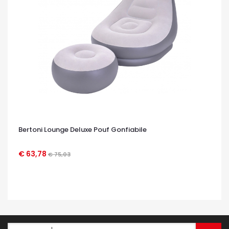
Bertoni Lounge Deluxe Pouf Gonfiabile
€ 63,78
€ 75,03
OCCHIATA VELOCE