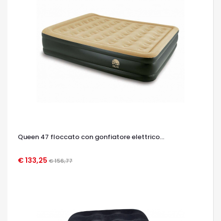
Queen 47 floccato con gonfiatore elettrico...
€ 133,25
€ 156,77
OCCHIATA VELOCE