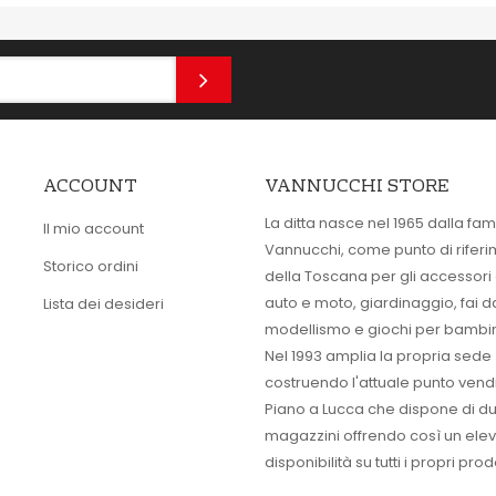
ACCOUNT
VANNUCCHI STORE
La ditta nasce nel 1965 dalla fam
Il mio account
Vannucchi, come punto di rifer
Storico ordini
della Toscana per gli accessori
auto e moto, giardinaggio, fai d
Lista dei desideri
modellismo e giochi per bambin
Nel 1993 amplia la propria sede
costruendo l'attuale punto vendi
Piano a Lucca che dispone di d
magazzini offrendo così un ele
disponibilità su tutti i propri prodo