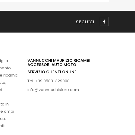
SEGUICI
VANNUCCHI MAURIZIO RICAMBI
iglia
ACCESSORI AUTO MOTO
imento
SERVIZIO CLIENTI ONLINE
 e ricambi
Tel. +39 0583-329008
ate,
info@vannucchistore.com
i.
ta in
ue ampi
vata
tti.