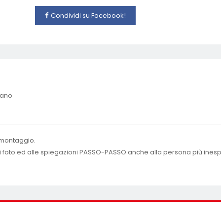
Condividi su Facebook!
iano
l montaggio.
lici foto ed alle spiegazioni PASSO-PASSO anche alla persona più inesp