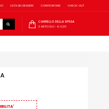
SO
LISTA DEI DESIDERI
CONFRONTARE
CHECK-OUT
CARRELLO DELLA SPESA
0 ARTICOLO
-
€ 0,00
TA
BILITA'