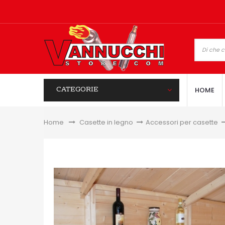
CATEGORIE
HOME
Home
&gt;
Casette in legno
>
Accessori per casette
>