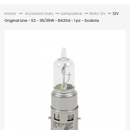
Toggle
Home
&gt;
Accessori Auto
>
Lampadine
>
Moto 12v
>
12V
Original Line - S2 - 35/35W - BA20d - 1 pz - Scatola