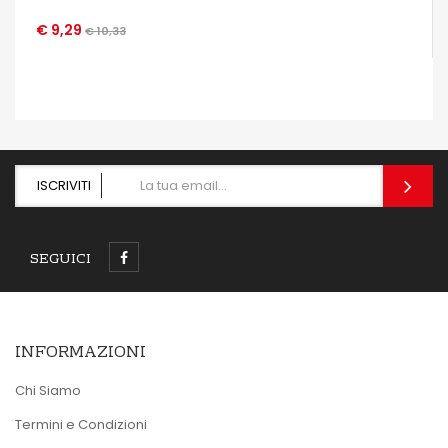
€ 9,29
€ 10,33
OCCHIATA VELOCE
ISCRIVITI
SEGUICI
INFORMAZIONI
Chi Siamo
Termini e Condizioni