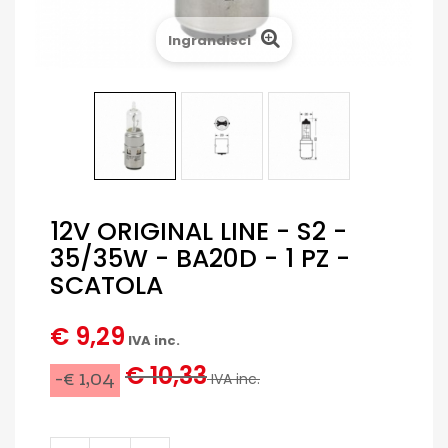
Ingrandisci
12V ORIGINAL LINE - S2 -
35/35W - BA20D - 1 PZ -
SCATOLA
€ 9,29
IVA inc.
€ 10,33
-€ 1,04
IVA inc.