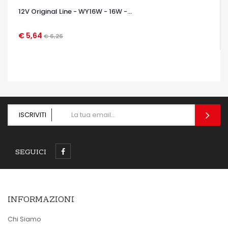
12V Original Line - WY16W - 16W -...
€ 5,64
€ 6,26
OCCHIATA VELOCE
ISCRIVITI
SEGUICI
INFORMAZIONI
Chi Siamo