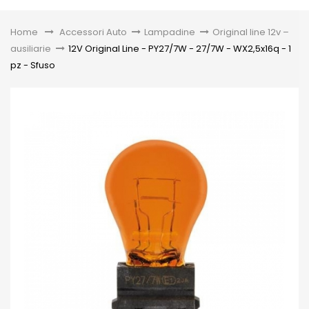
Toggle
Home
&gt;
Accessori Auto
>
Lampadine
>
Original line 12v –
ausiliarie
>
12V Original Line - PY27/7W - 27/7W - WX2,5x16q - 1
pz - Sfuso