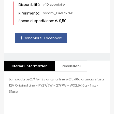
Disponibilità:
✅ Disponibile
Riferimento:
osram_OA3757AK
Spese di spedizione: € 9,50
Condividi su Facebook!
Ulteriori informazioni
Recensioni
Lampada py27/7w 12v original line w2,5x16q arancio sfusa
12V Original Line - PY27/7W - 27/7W - WX2,5x16q - 1 pz -
Sfuso