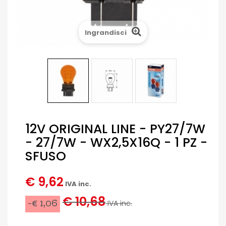
Ingrandisci
12V ORIGINAL LINE - PY27/7W
- 27/7W - WX2,5X16Q - 1 PZ -
SFUSO
€ 9,62
IVA inc.
€ 10,68
-€ 1,06
IVA inc.