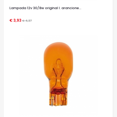
Lampada 12v 30/8w original l. arancione...
€ 3,93
€ 4,37
OCCHIATA VELOCE