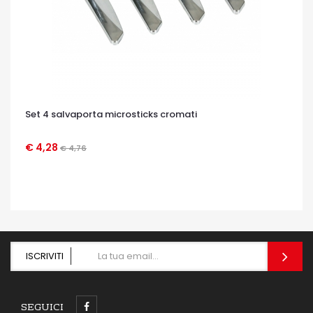
Set 4 salvaporta microsticks cromati
€ 4,28
€ 4,76
OCCHIATA VELOCE
ISCRIVITI
SEGUICI