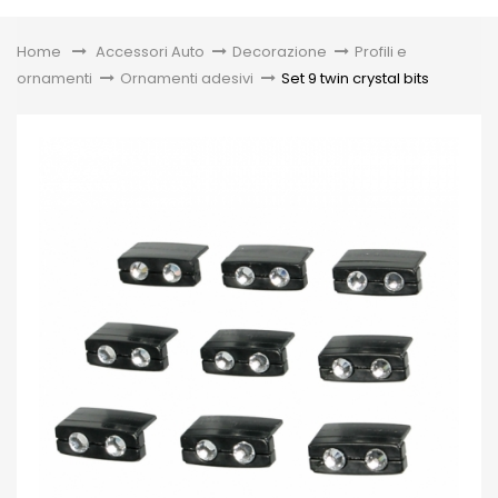
Toggle
Home
&gt;
Accessori Auto
>
Decorazione
>
Profili e
ornamenti
>
Ornamenti adesivi
>
Set 9 twin crystal bits