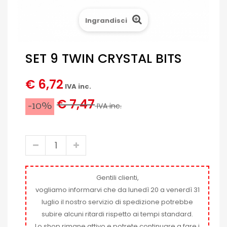
Ingrandisci
SET 9 TWIN CRYSTAL BITS
€ 6,72
IVA inc.
€ 7,47
-10%
IVA inc.
Gentili clienti,
vogliamo informarvi che da lunedì 20 a venerdì 31
luglio il nostro servizio di spedizione potrebbe
subire alcuni ritardi rispetto ai tempi standard.
Lo shop rimane attivo e potrete continuare a fare i