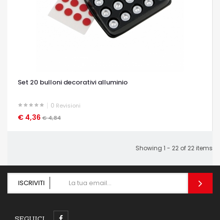
Set 20 bulloni decorativi alluminio
0
Revisioni
€ 4,36
OCCHIATA VELOCE
€ 4,84
Showing 1 - 22 of 22 items
ISCRIVITI
SEGUICI