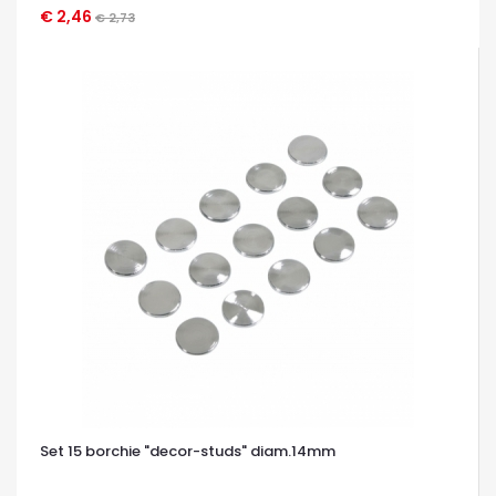
€ 2,46
OCCHIATA VELOCE
€ 2,73
Set 15 borchie "decor-studs" diam.14mm