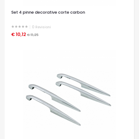
Set 4 pinne decorative corte carbon
0
Revisioni
€ 10,12
OCCHIATA VELOCE
€ 11,25