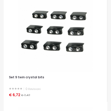
Set 9 twin crystal bits
0
Revisioni
€ 6,72
OCCHIATA VELOCE
€ 7,47