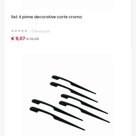
Set 4 pinne decorative corte cromo
0
Revisioni
€ 9,07
OCCHIATA VELOCE
€ 10,08