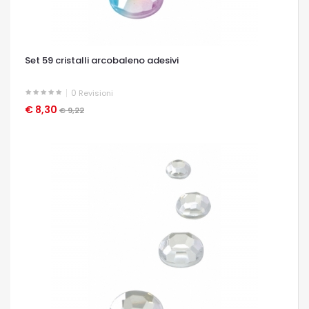
Set 59 cristalli arcobaleno adesivi
0
Revisioni
€ 8,30
OCCHIATA VELOCE
€ 9,22