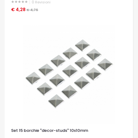
0
Revisioni
€ 4,28
OCCHIATA VELOCE
€ 4,76
Set 15 borchie "decor-studs" 10x10mm