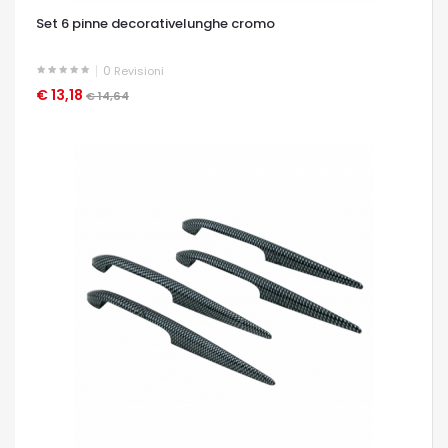
Set 6 pinne decorativelunghe cromo
0
Revisioni
€ 13,18
OCCHIATA VELOCE
€ 14,64