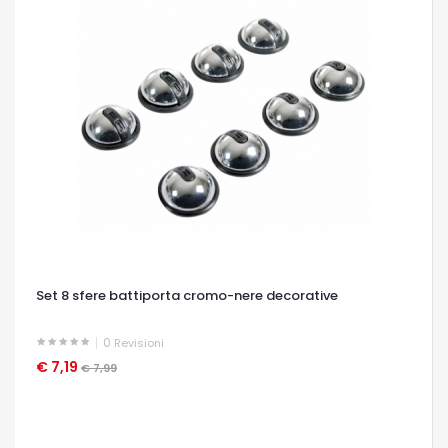
Set 8 sfere battiporta cromo-nere decorative
0
Revisioni
€ 7,19
OCCHIATA VELOCE
€ 7,99