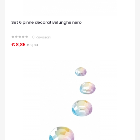
Set 6 pinne decorativelunghe nero
0
Revisioni
€ 8,85
OCCHIATA VELOCE
€ 9,83