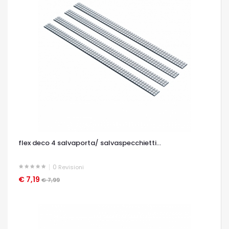
flex deco 4 salvaporta/ salvaspecchietti...
0
Revisioni
€ 7,19
OCCHIATA VELOCE
€ 7,99