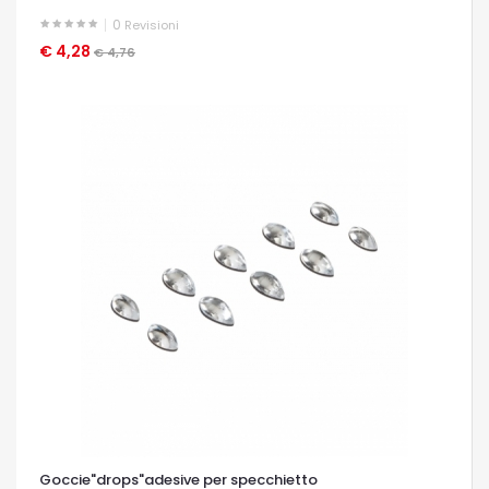
0
Revisioni
€ 4,28
OCCHIATA VELOCE
€ 4,76
Goccie"drops"adesive per specchietto