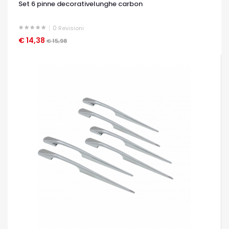
Set 6 pinne decorativelunghe carbon
0
Revisioni
€ 14,38
OCCHIATA VELOCE
€ 15,98