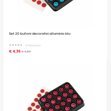
Set 20 bulloni decorativi alluminio blu
0
Revisioni
€ 4,36
OCCHIATA VELOCE
€ 4,84