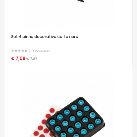
Set 4 pinne decorative corte nero
0
Revisioni
€ 7,08
OCCHIATA VELOCE
€ 7,87