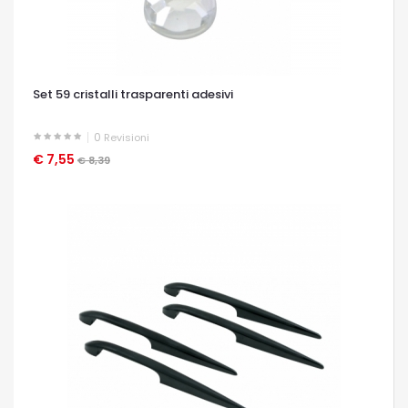
Set 59 cristalli trasparenti adesivi
0
Revisioni
€ 7,55
OCCHIATA VELOCE
€ 8,39