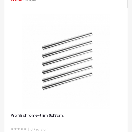
Profili chrome-trim 6x13cm.
0
Revisioni