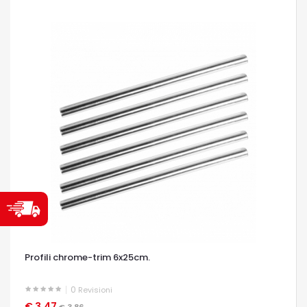
Profili chrome-trim 6x25cm.
0
Revisioni
€ 3,47
OCCHIATA VELOCE
€ 3,86