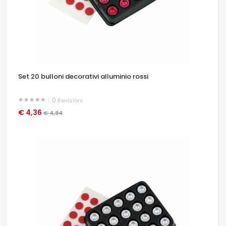
Set 20 bulloni decorativi alluminio rossi
0
Revisioni
€ 4,36
OCCHIATA VELOCE
€ 4,84