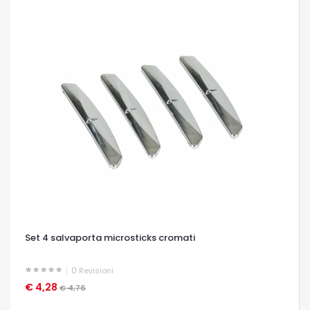
Set 4 salvaporta microsticks cromati
0
Revisioni
€ 4,28
OCCHIATA VELOCE
€ 4,76