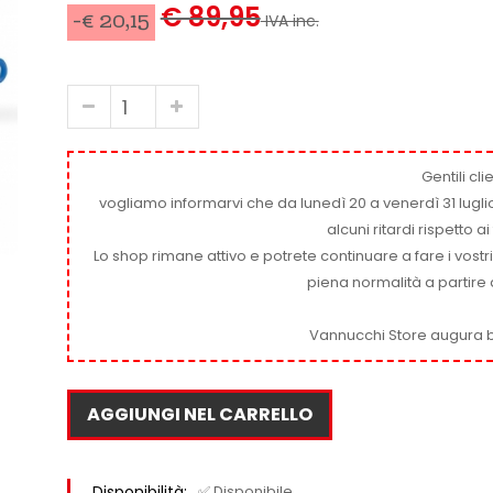
€ 89,95
-€ 20,15
IVA inc.
Gentili clie
vogliamo informarvi che da lunedì 20 a venerdì 31 luglio
alcuni ritardi rispetto 
Lo shop rimane attivo e potrete continuare a fare i vostr
piena normalità a partire 
Vannucchi Store augura b
AGGIUNGI NEL CARRELLO
Disponibilità:
✅ Disponibile