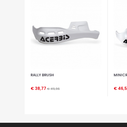
RALLY BRUSH
MINICR
€ 38,77
€ 46,
€ 49,96
OCCHIATA VELOCE
OCCHIA