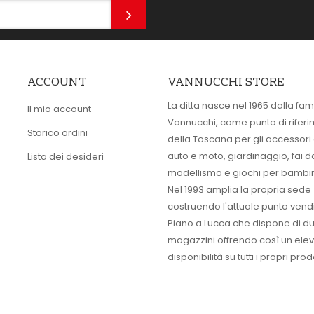
ACCOUNT
VANNUCCHI STORE
La ditta nasce nel 1965 dalla fam
Il mio account
Vannucchi, come punto di rifer
Storico ordini
della Toscana per gli accessori
auto e moto, giardinaggio, fai d
Lista dei desideri
modellismo e giochi per bambin
Nel 1993 amplia la propria sede
costruendo l'attuale punto vendi
Piano a Lucca che dispone di d
magazzini offrendo così un ele
disponibilità su tutti i propri prodo