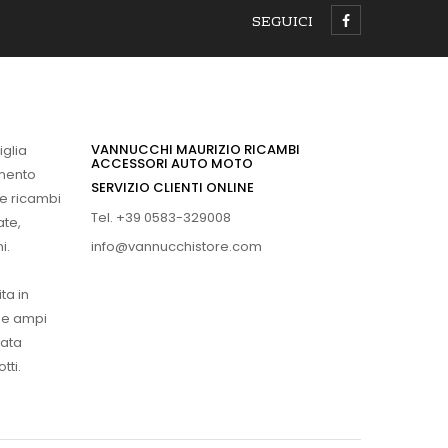
SEGUICI
VANNUCCHI MAURIZIO RICAMBI
iglia
ACCESSORI AUTO MOTO
imento
SERVIZIO CLIENTI ONLINE
 e ricambi
Tel. +39 0583-329008
ate,
info@vannucchistore.com
i.
ta in
ue ampi
vata
tti.