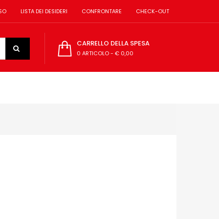
SO
LISTA DEI DESIDERI
CONFRONTARE
CHECK-OUT
CARRELLO DELLA SPESA
0 ARTICOLO
-
€ 0,00