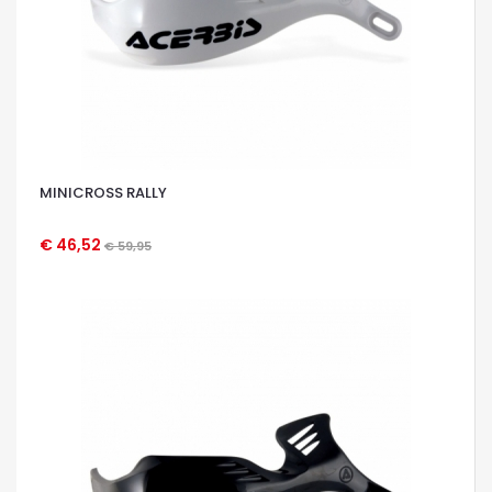
MINICROSS RALLY
€ 46,52
€ 59,95
OCCHIATA VELOCE