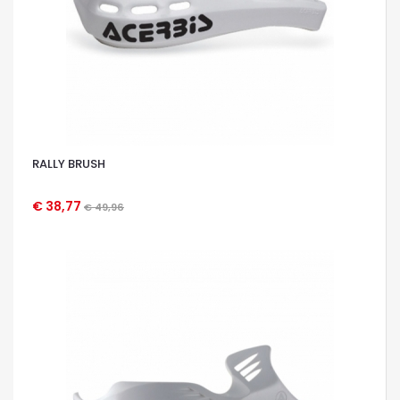
RALLY BRUSH
€ 38,77
€ 49,96
OCCHIATA VELOCE