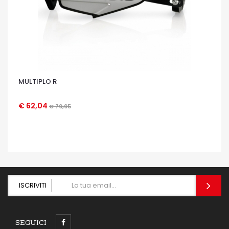
MULTIPLO R
€ 62,04
€ 79,95
OCCHIATA VELOCE
ISCRIVITI
SEGUICI