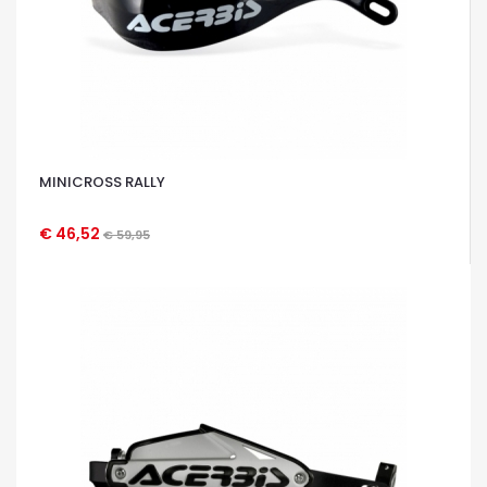
MINICROSS RALLY
€ 46,52
€ 59,95
OCCHIATA VELOCE