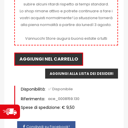
subire alcuni ritardi rispetto ai tempi standard.
Lo shop rimane attivo e potrete continuare a fare i
vostri acquisti normalmente! La situazione tornerà
alla piena normalità a partire da lunedì 3 agosto.
Vannucchi Store augura buona estate a tutti
AGGIUNGI NEL CARRELLO
AGGIUNGI ALLA LISTA DEI DESIDERI
Disponibilità:
✅ Disponibile
Riferimento:
ace_0008159.130
Spese di spedizione: € 9,50
Condividi su Facebook!