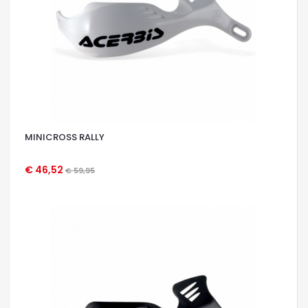
MINICROSS RALLY
€ 46,52
€ 59,95
OCCHIATA VELOCE