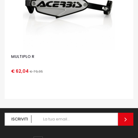
MULTIPLO R
€ 62,04
€ 79,95
OCCHIATA VELOCE
ISCRIVITI