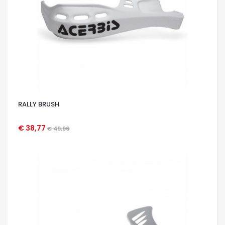
RALLY BRUSH
€ 38,77
€ 49,96
OCCHIATA VELOCE