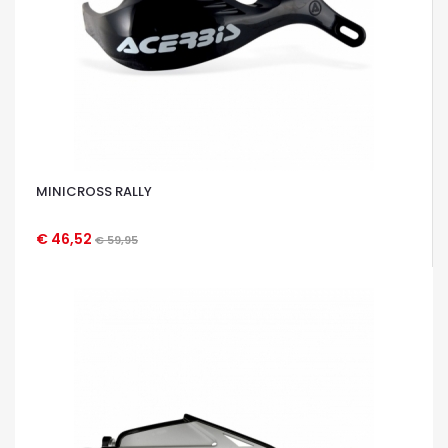
MINICROSS RALLY
€ 46,52
€ 59,95
OCCHIATA VELOCE