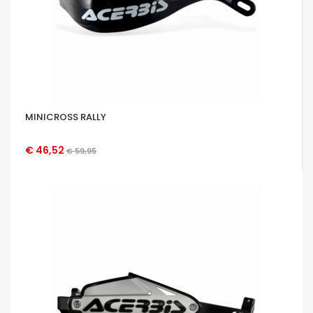
MINICROSS RALLY
€ 46,52
€ 59,95
OCCHIATA VELOCE