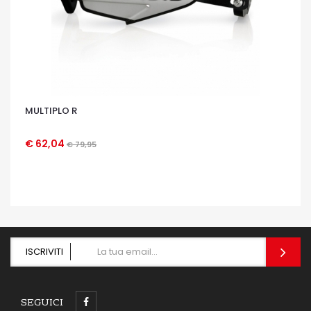
MULTIPLO R
€ 62,04
€ 79,95
OCCHIATA VELOCE
ISCRIVITI
SEGUICI