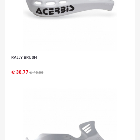
RALLY BRUSH
€ 38,77
€ 49,96
OCCHIATA VELOCE