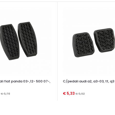
i fiat panda 03-,12- 500 07-,
C/pedali audi a2, a3-03, tt, q3 1
0
€ 5,33
€ 5,78
€ 5,92
TA VELOCE
OCCHIATA VELOCE