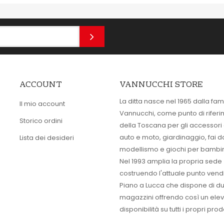
ACCOUNT
VANNUCCHI STORE
La ditta nasce nel 1965 dalla fam
Il mio account
Vannucchi, come punto di rifer
Storico ordini
della Toscana per gli accessori
auto e moto, giardinaggio, fai d
Lista dei desideri
modellismo e giochi per bambin
Nel 1993 amplia la propria sede
costruendo l'attuale punto vendi
Piano a Lucca che dispone di d
magazzini offrendo così un ele
disponibilità su tutti i propri prodo