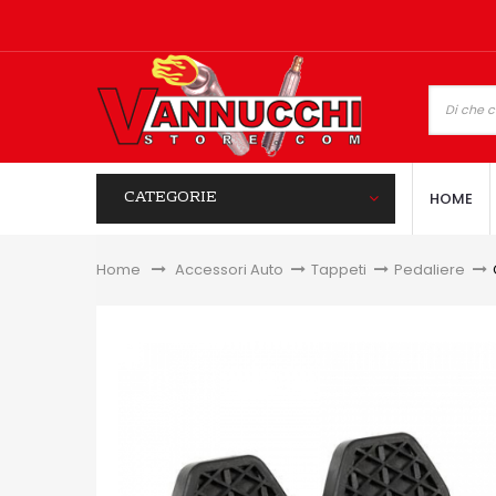
CATEGORIE
HOME
Home
&gt;
Accessori Auto
>
Tappeti
>
Pedaliere
>