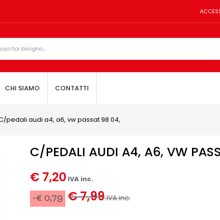
ACCES
CHI SIAMO
CONTATTI
C/pedali audi a4, a6, vw passat 98 04,
C/PEDALI AUDI A4, A6, VW PASS
€ 7,20
IVA inc.
€ 7,99
-€ 0,79
IVA inc.