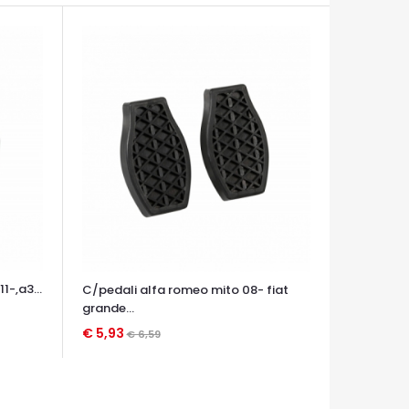
1-,a3...
C/pedali alfa romeo mito 08- fiat
grande...
€ 5,93
€ 6,59
OCCHIATA VELOCE