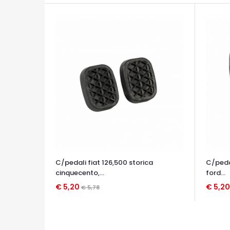
C/pedali fiat 126,500 storica
C/pedal
cinquecento,...
ford...
€ 5,20
€ 5,2
€ 5,78
OCCHIATA VELOCE
OCCHIA