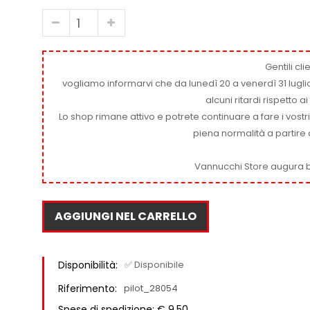
Gentili clie
vogliamo informarvi che da lunedì 20 a venerdì 31 luglio
alcuni ritardi rispetto 
Lo shop rimane attivo e potrete continuare a fare i vostr
piena normalità a partire 
Vannucchi Store augura b
AGGIUNGI NEL CARRELLO
Disponibilità:
✅ Disponibile
Riferimento:
pilot_28054
Spese di spedizione: € 9,50