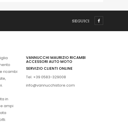
SEGUICI
VANNUCCHI MAURIZIO RICAMBI
iglia
ACCESSORI AUTO MOTO
imento
SERVIZIO CLIENTI ONLINE
 e ricambi
Tel. +39 0583-329008
ate,
info@vannucchistore.com
i.
ta in
ue ampi
vata
tti.