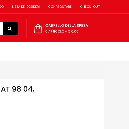
SO
LISTA DEI DESIDERI
CONFRONTARE
CHECK-OUT
CARRELLO DELLA SPESA
0 ARTICOLO
-
€ 0,00
AT 98 04,