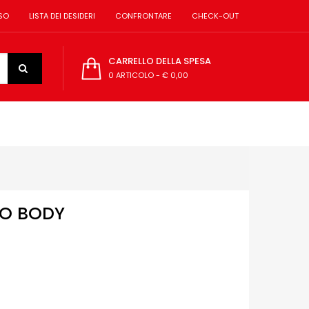
SO
LISTA DEI DESIDERI
CONFRONTARE
CHECK-OUT
CARRELLO DELLA SPESA
0 ARTICOLO
-
€ 0,00
O BODY