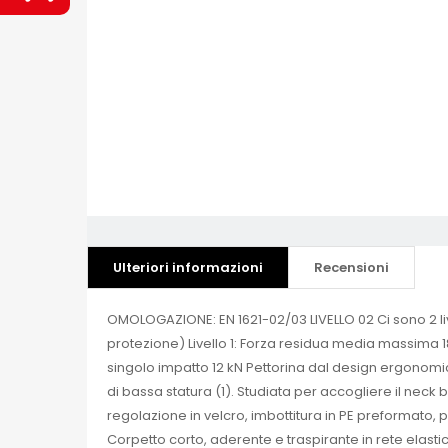
Ulteriori informazioni
Recensioni
OMOLOGAZIONE: EN 1621-02/03 LIVELLO 02 Ci sono 2 liv
protezione) Livello 1: Forza residua media massima 
singolo impatto 12 kN Pettorina dal design ergonomi
di bassa statura (1). Studiata per accogliere il nec
regolazione in velcro, imbottitura in PE preformato, 
Corpetto corto, aderente e traspirante in rete elasti