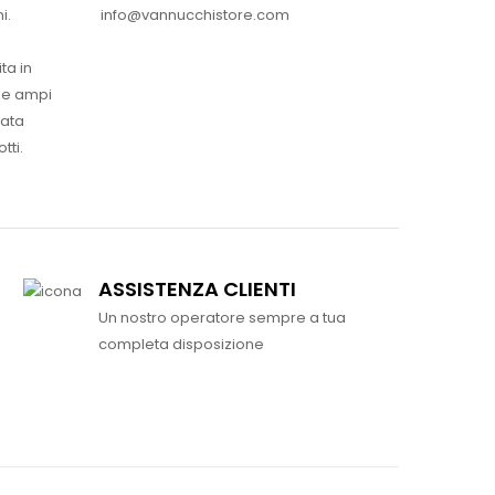
info@vannucchistore.com
i.
ta in
ue ampi
vata
tti.
ASSISTENZA CLIENTI
Un nostro operatore sempre a tua
completa disposizione