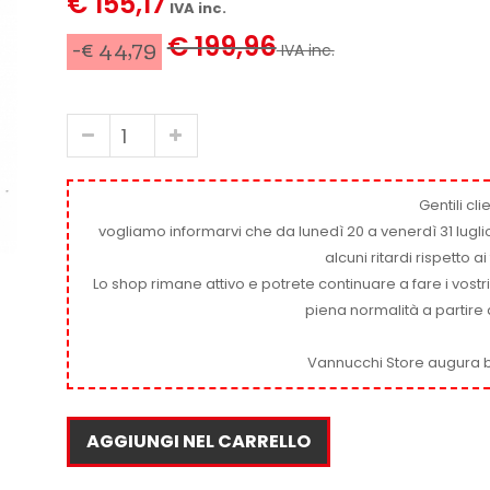
€ 155,17
IVA inc.
€ 199,96
-€ 44,79
IVA inc.
Gentili clie
vogliamo informarvi che da lunedì 20 a venerdì 31 luglio
alcuni ritardi rispetto 
Lo shop rimane attivo e potrete continuare a fare i vostr
piena normalità a partire 
Vannucchi Store augura b
AGGIUNGI NEL CARRELLO