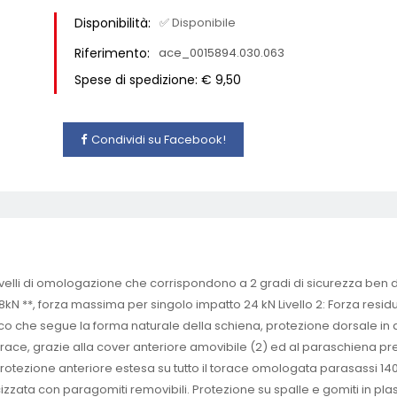
Disponibilità:
✅ Disponibile
Riferimento:
ace_0015894.030.063
Spese di spedizione: € 9,50
Condividi su Facebook!
elli di omologazione che corrispondono a 2 gradi di sicurezza ben di
18kN **, forza massima per singolo impatto 24 kN Livello 2: Forza re
co che segue la forma naturale della schiena, protezione dorsale in
k brace, grazie alla cover anteriore amovibile (2) ed al paraschiena p
protezione anteriore estesa su tutto il torace omologata parasassi 140
cizzata con paragomiti removibili. Protezione su spalle e gomiti in pla