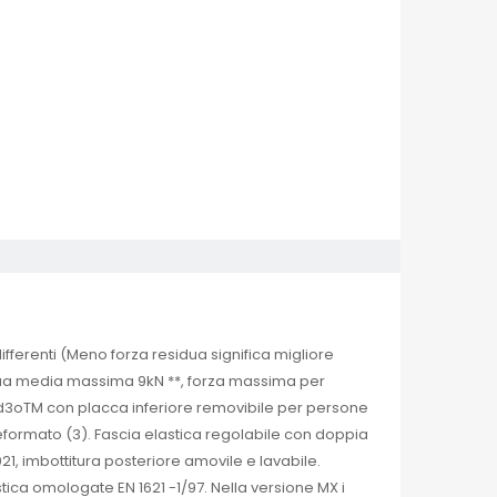
fferenti (Meno forza residua significa migliore
sidua media massima 9kN **, forza massima per
 d3oTM con placca inferiore removibile per persone
reformato (3). Fascia elastica regolabile con doppia
21, imbottitura posteriore amovile e lavabile.
stica omologate EN 1621 -1/97. Nella versione MX i