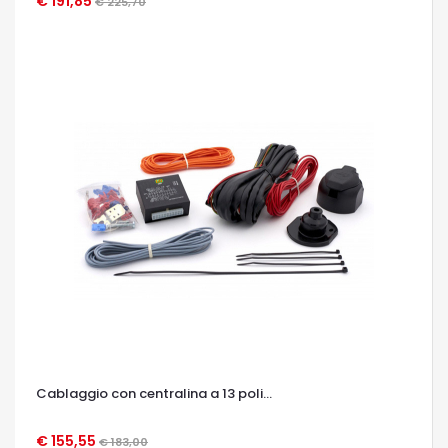
€ 191,85
€ 225,70
OCCHIATA VELOCE
Cablaggio con centralina a 13 poli...
€ 155,55
€ 183,00
OCCHIATA VELOCE