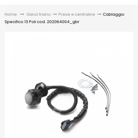
Toggle
Home
&gt;
Ganci traino
>
Prese e centraline
>
Cablaggio
Specifico 13 Poli cod. 202064004_gbr