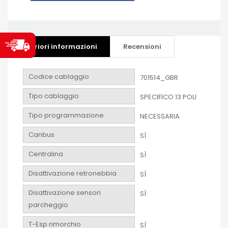
Ulteriori informazioni
Recensioni
Codice cablaggio
701514_GBR
Tipo cablaggio
SPECIFICO 13 POLI
Tipo programmazione
NECESSARIA
Canbus
SÌ
Centralina
SÌ
Disattivazione retronebbia
SÌ
Disattivazione sensori
SÌ
parcheggio
T-Esp rimorchio
SÌ