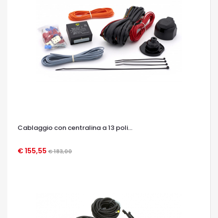
Cablaggio con centralina a 13 poli...
€ 155,55
€ 183,00
OCCHIATA VELOCE