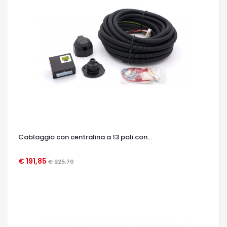
Cablaggio con centralina a 13 poli con...
€ 191,85
€ 225,70
OCCHIATA VELOCE