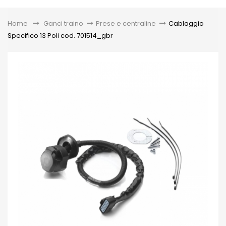
Toggle
Home
&gt;
Ganci traino
>
Prese e centraline
>
Cablaggio
Specifico 13 Poli cod. 701514_gbr