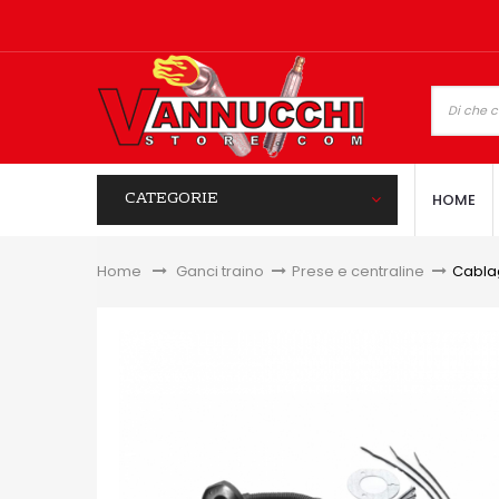
CATEGORIE
HOME
Home
&gt;
Ganci traino
>
Prese e centraline
>
Cablag