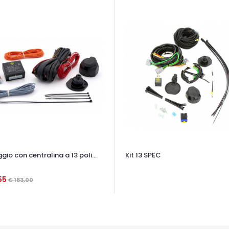
io con centralina a 13 poli...
Kit 13 SPEC
OCCHIATA VELOCE
55
€ 183,00
TA VELOCE