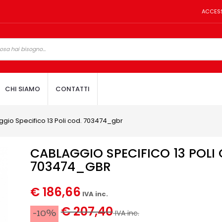
ACCES
CHI SIAMO
CONTATTI
gio Specifico 13 Poli cod. 703474_gbr
CABLAGGIO SPECIFICO 13 POLI
703474_GBR
€ 186,66
IVA inc.
€ 207,40
-10%
IVA inc.