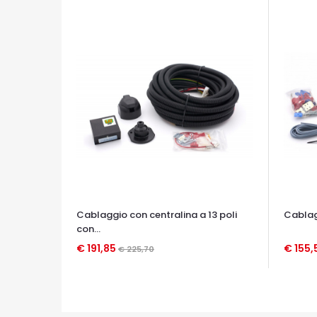
Cablaggio con centralina a 13 poli
Cablagg
con...
€ 191,85
€ 155,
€ 225,70
OCCHIATA VELOCE
OCCHIA