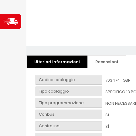
Ulteriori informazioni
Recensioni
Codice cablaggio
703474_GBR
Tipo cablaggio
SPECIFICO 13 PO
Tipo programmazione
NON NECESSAR
Canbus
SÌ
Centralina
SÌ