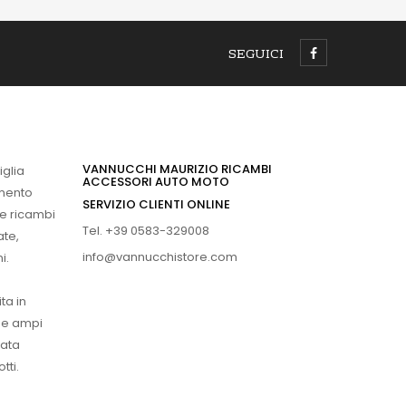
SEGUICI
VANNUCCHI MAURIZIO RICAMBI
iglia
ACCESSORI AUTO MOTO
imento
SERVIZIO CLIENTI ONLINE
 e ricambi
Tel. +39 0583-329008
ate,
info@vannucchistore.com
i.
ta in
ue ampi
vata
tti.