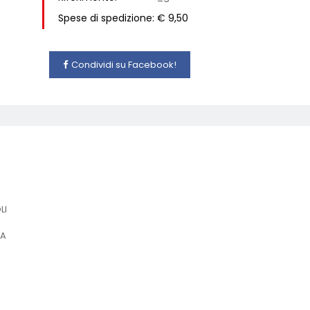
Spese di spedizione: € 9,50
Condividi su Facebook!
LI
IA