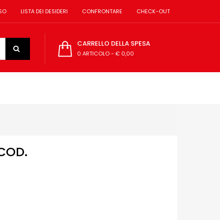
SO
LISTA DEI DESIDERI
CONFRONTARE
CHECK-OUT
CARRELLO DELLA SPESA
0 ARTICOLO
-
€ 0,00
 COD.