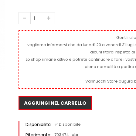
Gentili clie
vogliamo informarvi che da lunedì 20 a venerdì 31 luglio
alcuni ritardi rispetto 
Lo shop rimane attivo e potrete continuare a fare i vostr
piena normalità a partire 
Vannucchi Store augura b
AGGIUNGI NEL CARRELLO
Disponibilità:
✅ Disponibile
Riferimento:
703474_gbr