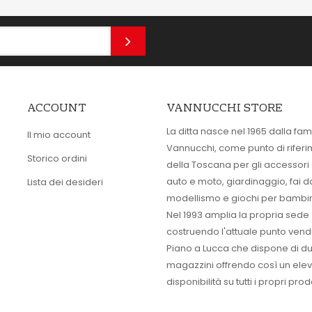
ACCOUNT
VANNUCCHI STORE
La ditta nasce nel 1965 dalla fam
Il mio account
Vannucchi, come punto di rifer
Storico ordini
della Toscana per gli accessori
auto e moto, giardinaggio, fai d
Lista dei desideri
modellismo e giochi per bambin
Nel 1993 amplia la propria sede
costruendo l'attuale punto vendi
Piano a Lucca che dispone di d
magazzini offrendo così un ele
disponibilità su tutti i propri prodo