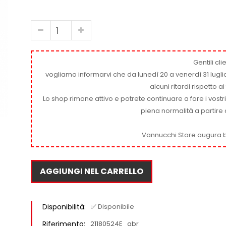
Gentili clie
vogliamo informarvi che da lunedì 20 a venerdì 31 luglio
alcuni ritardi rispetto 
Lo shop rimane attivo e potrete continuare a fare i vostr
piena normalità a partire 
Vannucchi Store augura b
AGGIUNGI NEL CARRELLO
Disponibilità:
✅ Disponibile
Riferimento:
21180524E_gbr