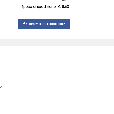
Spese di spedizione: € 9,50
Condividi su Facebook!
LI
IA