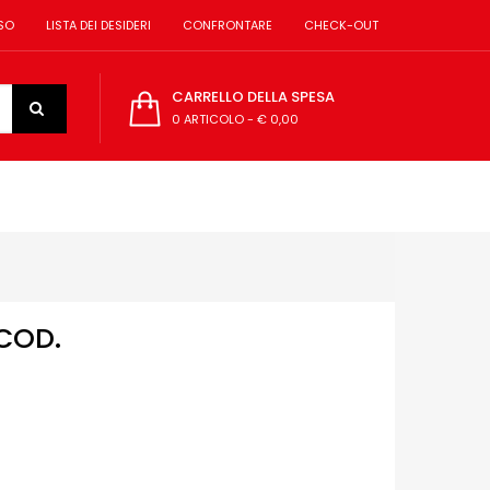
SO
LISTA DEI DESIDERI
CONFRONTARE
CHECK-OUT
CARRELLO DELLA SPESA
0 ARTICOLO
-
€ 0,00
 COD.