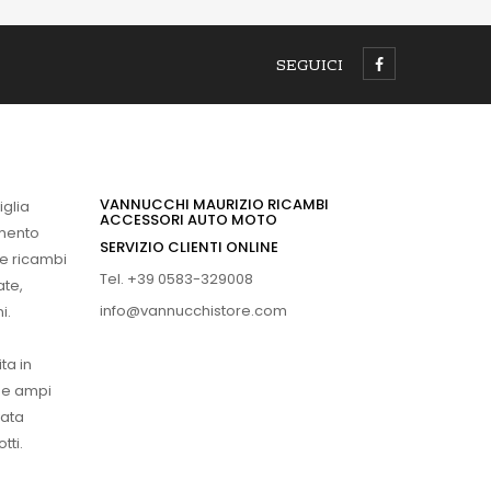
SEGUICI
VANNUCCHI MAURIZIO RICAMBI
iglia
ACCESSORI AUTO MOTO
imento
SERVIZIO CLIENTI ONLINE
 e ricambi
Tel. +39 0583-329008
ate,
info@vannucchistore.com
i.
ta in
ue ampi
vata
tti.