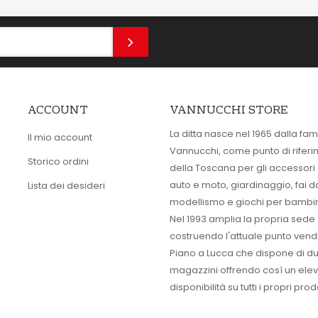
ACCOUNT
VANNUCCHI STORE
La ditta nasce nel 1965 dalla fam
Il mio account
Vannucchi, come punto di rifer
Storico ordini
della Toscana per gli accessori
auto e moto, giardinaggio, fai d
Lista dei desideri
modellismo e giochi per bambin
Nel 1993 amplia la propria sede
costruendo l'attuale punto vendi
Piano a Lucca che dispone di d
magazzini offrendo così un ele
disponibilità su tutti i propri prodo