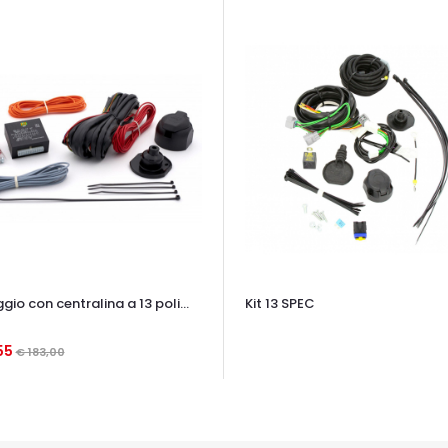
io con centralina a 13 poli...
Kit 13 SPEC
OCCHIATA VELOCE
55
€ 183,00
TA VELOCE