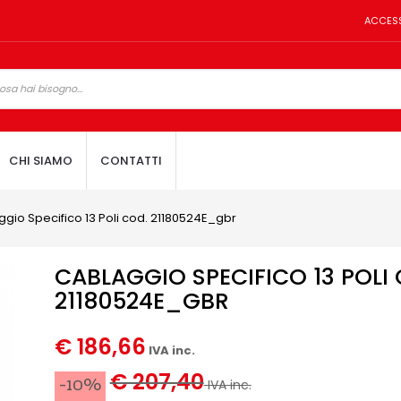
ACCES
CHI SIAMO
CONTATTI
gio Specifico 13 Poli cod. 21180524E_gbr
CABLAGGIO SPECIFICO 13 POLI
21180524E_GBR
€ 186,66
IVA inc.
€ 207,40
-10%
IVA inc.