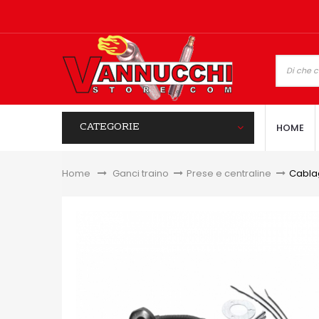
CATEGORIE
HOME
Home
&gt;
Ganci traino
>
Prese e centraline
>
Cablag