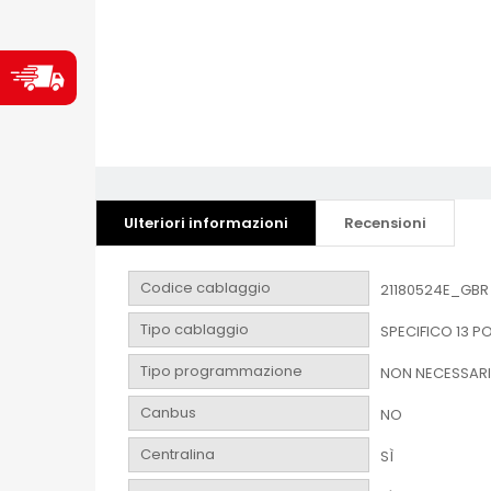
Ulteriori informazioni
Recensioni
Codice cablaggio
21180524E_GBR
Tipo cablaggio
SPECIFICO 13 PO
Tipo programmazione
NON NECESSAR
Canbus
NO
Centralina
SÌ