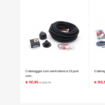
Cablaggio con centralina a 13 poli
Cablagg
con...
€ 191,85
€ 155,
€ 225,70
OCCHIATA VELOCE
OCCHIA