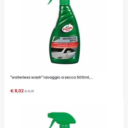
"waterless wash" lavaggio a secco 500ml,...
€ 8,02
€ 8,91
OCCHIATA VELOCE