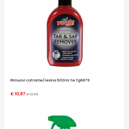
Rimuovi catrame/resina 500ml tw fg6879
€ 10,87
€ 12,08
OCCHIATA VELOCE