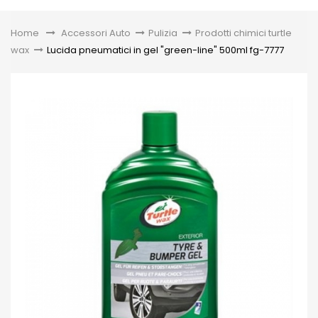
Toggle
Home
&gt;
Accessori Auto
>
Pulizia
>
Prodotti chimici turtle
wax
>
Lucida pneumatici in gel "green-line" 500ml fg-7777