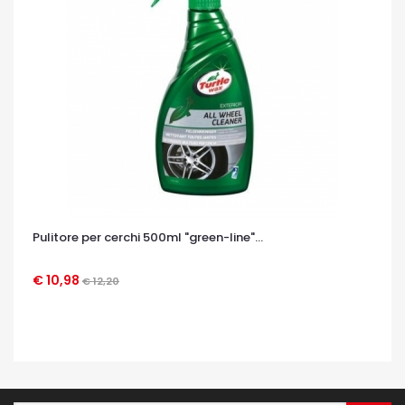
Pulitore per cerchi 500ml "green-line"...
€ 10,98
€ 12,20
OCCHIATA VELOCE