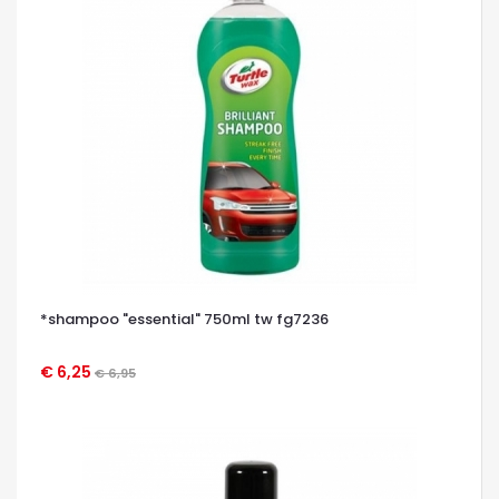
*shampoo "essential" 750ml tw fg7236
€ 6,25
€ 6,95
OCCHIATA VELOCE