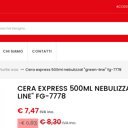
ACCES
CHI SIAMO
CONTATTI
 turtle wax
>
Cera express 500ml nebulizzat "green-line" fg-7778
CERA EXPRESS 500ML NEBULIZZ
LINE" FG-7778
€ 7,47
IVA inc.
€ 8,30
-€ 0,83
IVA inc.