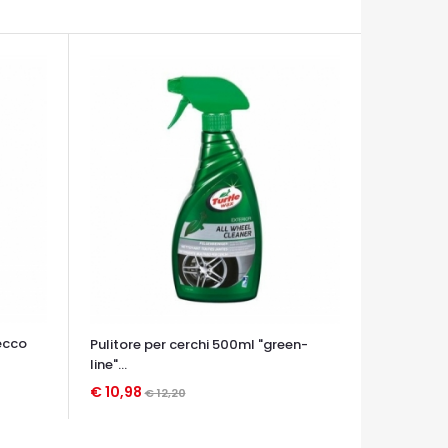
ecco
Pulitore per cerchi 500ml "green-
line"...
€ 10,98
€ 12,20
OCCHIATA VELOCE