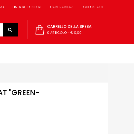
SO
LISTA DEI DESIDERI
CONFRONTARE
CHECK-OUT
CARRELLO DELLA SPESA
0 ARTICOLO
-
€ 0,00
AT "GREEN-