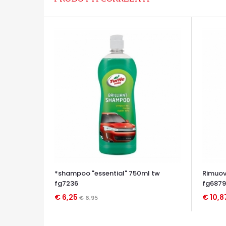
*shampoo "essential" 750ml tw
Rimuov
fg7236
fg6879
€ 6,25
€ 10,8
€ 6,95
OCCHIATA VELOCE
OCCHIA