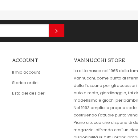
ACCOUNT
VANNUCCHI STORE
La ditta nasce nel 1965 dalla fam
Il mio account
Vannucchi, come punto di rifer
Storico ordini
della Toscana per gli accessori
auto e moto, giardinaggio, fai d
Lista dei desideri
modellismo e giochi per bambin
Nel 1993 amplia la propria sede
costruendo l'attuale punto vendi
Piano a Lucca che dispone di d
magazzini offrendo così un ele
disponibilità su tutti i propri prodo