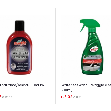
i catrame/resina 500ml tw
"waterless wash" lavaggio a s
500ml,...
7
€ 8,02
€ 12,08
€ 8,91
TA VELOCE
OCCHIATA VELOCE