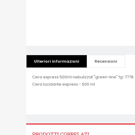
Ulteriori informazioni
Recensioni
Cera express 500ml nebulizzat "green-line" fg-7778
Cera lucidante express - 500 ml
PRODOTTI CORRELATI