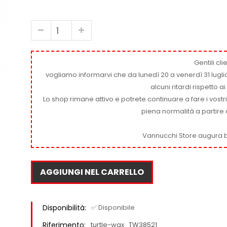
Gentili clie
vogliamo informarvi che da lunedì 20 a venerdì 31 luglio
alcuni ritardi rispetto 
Lo shop rimane attivo e potrete continuare a fare i vostr
piena normalità a partire 
Vannucchi Store augura b
AGGIUNGI NEL CARRELLO
Disponibilità:
✅ Disponibile
Riferimento:
turtle-wax_TW38521