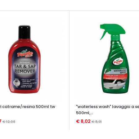
i catrame/resina 500ml tw
"waterless wash" lavaggio a s
500ml,...
7
€ 8,02
€ 12,08
€ 8,91
TA VELOCE
OCCHIATA VELOCE