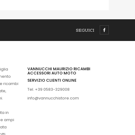
SEGUICI
VANNUCCHI MAURIZIO RICAMBI
iglia
ACCESSORI AUTO MOTO
imento
SERVIZIO CLIENTI ONLINE
 e ricambi
Tel. +39 0583-329008
ate,
info@vannucchistore.com
i.
ta in
ue ampi
vata
tti.