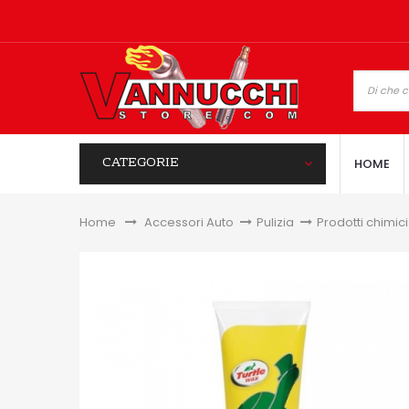
CATEGORIE
HOME
Home
&gt;
Accessori Auto
>
Pulizia
>
Prodotti chimici