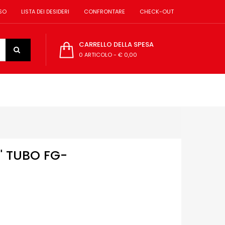
SO
LISTA DEI DESIDERI
CONFRONTARE
CHECK-OUT
CARRELLO DELLA SPESA
0 ARTICOLO
-
€ 0,00
L" TUBO FG-