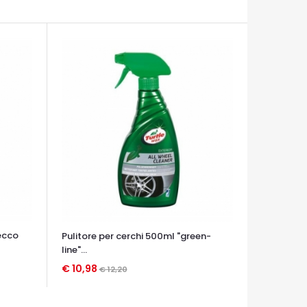
ecco
Pulitore per cerchi 500ml "green-
line"...
€ 10,98
€ 12,20
OCCHIATA VELOCE