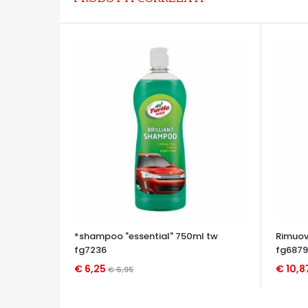
*shampoo "essential" 750ml tw
Rimuov
fg7236
fg6879
€ 6,25
€ 10,8
€ 6,95
OCCHIATA VELOCE
OCCHIA