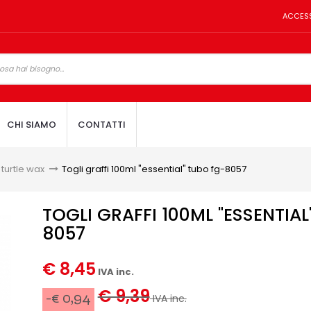
ACCES
CHI SIAMO
CONTATTI
 turtle wax
>
Togli graffi 100ml "essential" tubo fg-8057
TOGLI GRAFFI 100ML "ESSENTIA
8057
€ 8,45
IVA inc.
€ 9,39
-€ 0,94
IVA inc.