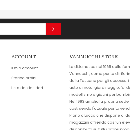
ACCOUNT
VANNUCCHI STORE
La ditta nasce nel 1965 dalla fam
Il mio account
Vannucchi, come punto di rifer
Storico ordini
della Toscana per gli accessori
auto e moto, giardinaggio, fai d
Lista dei desideri
modellismo e giochi per bambin
Nel 1993 amplia la propria sede
costruendo l'attuale punto vendi
Piano a Lucca che dispone di d
magazzini offrendo così un ele
disponibilità su tutti i propri prodo