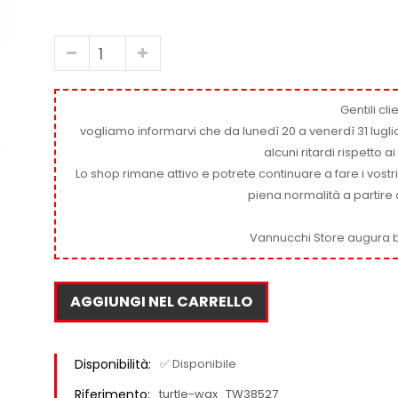
Gentili clie
vogliamo informarvi che da lunedì 20 a venerdì 31 luglio
alcuni ritardi rispetto 
Lo shop rimane attivo e potrete continuare a fare i vostr
piena normalità a partire 
Vannucchi Store augura b
AGGIUNGI NEL CARRELLO
Disponibilità:
✅ Disponibile
Riferimento:
turtle-wax_TW38527