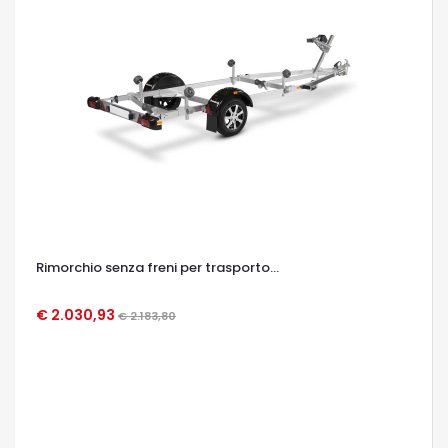
Rimorchio senza freni per trasporto...
€ 2.030,93
€ 2.183,80
OCCHIATA VELOCE