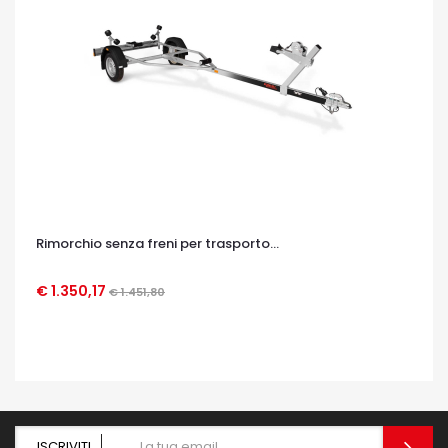
Rimorchio senza freni per trasporto...
€ 1.350,17
€ 1.451,80
OCCHIATA VELOCE
ISCRIVITI