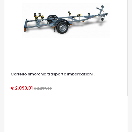
Carrello rimorchio trasporto imbarcazioni...
€ 2.099,01
€ 2.257,00
OCCHIATA VELOCE