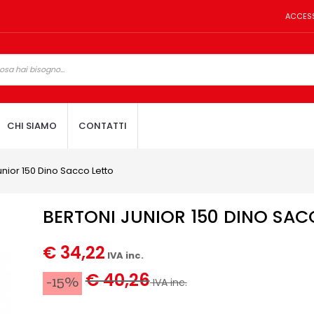
ACCES
CHI SIAMO
CONTATTI
unior 150 Dino Sacco Letto
BERTONI JUNIOR 150 DINO SAC
€ 34,22
IVA inc.
€ 40,26
-15%
IVA inc.