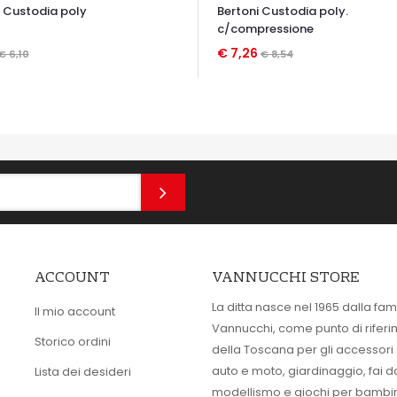
i Custodia poly
Bertoni Custodia poly.
c/compressione
€ 7,26
€ 6,10
€ 8,54
TA VELOCE
OCCHIATA VELOCE
ACCOUNT
VANNUCCHI STORE
La ditta nasce nel 1965 dalla fam
Il mio account
Vannucchi, come punto di rifer
Storico ordini
della Toscana per gli accessori
auto e moto, giardinaggio, fai d
Lista dei desideri
modellismo e giochi per bambin