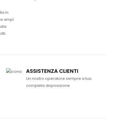
ta in
ue ampi
vata
tti.
ASSISTENZA CLIENTI
Un nostro operatore sempre a tua
completa disposizione