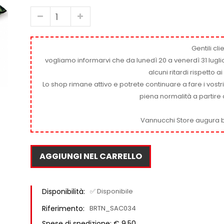
Gentili clie
vogliamo informarvi che da lunedì 20 a venerdì 31 luglio
alcuni ritardi rispetto 
Lo shop rimane attivo e potrete continuare a fare i vostr
piena normalità a partire 
Vannucchi Store augura b
AGGIUNGI NEL CARRELLO
Disponibilità:
✅ Disponibile
Riferimento:
BRTN_SAC034
Spese di spedizione: € 9,50