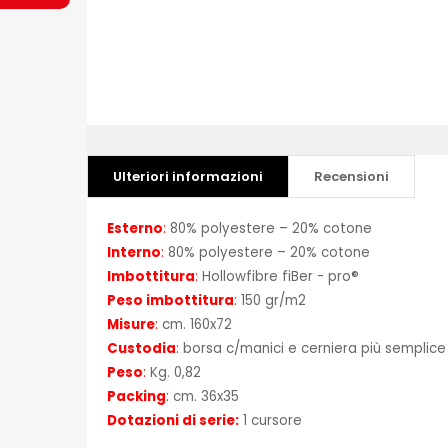
Ulteriori informazioni
Recensioni
Esterno
:
80% polyestere – 20% cotone
Interno
:
80% polyestere – 20% cotone
Imbottitura
:
Hollowfibre fiBer - pro®
Peso imbottitura
:
150 gr/m2
Misure
:
cm. 160x72
Custodia
:
borsa c/manici e cerniera più semplice
Peso
:
Kg. 0,82
Packing
:
cm. 36x35
Dotazioni di serie:
1 cursore