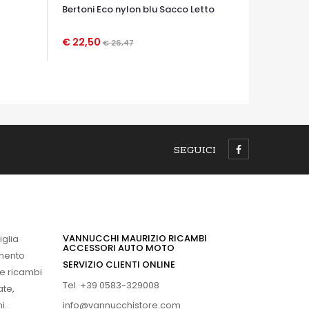
Bertoni Eco nylon blu Sacco Letto
€ 22,50
€ 26,47
OCCHIATA VELOCE
SEGUICI
VANNUCCHI MAURIZIO RICAMBI
iglia
ACCESSORI AUTO MOTO
imento
SERVIZIO CLIENTI ONLINE
 e ricambi
Tel. +39 0583-329008
ate,
info@vannucchistore.com
i.