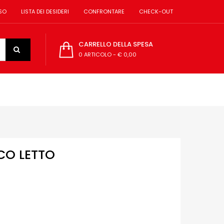
SO
LISTA DEI DESIDERI
CONFRONTARE
CHECK-OUT
CARRELLO DELLA SPESA
0 ARTICOLO
-
€ 0,00
CO LETTO