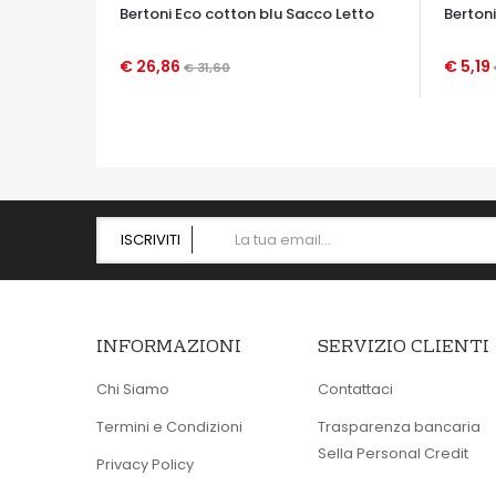
Bertoni Eco cotton blu Sacco Letto
Berton
€ 26,86
€ 5,19
€ 31,60
OCCHIATA VELOCE
OCCHIA
ISCRIVITI
INFORMAZIONI
SERVIZIO CLIENTI
Chi Siamo
Contattaci
Termini e Condizioni
Trasparenza bancaria
Sella Personal Credit
Privacy Policy