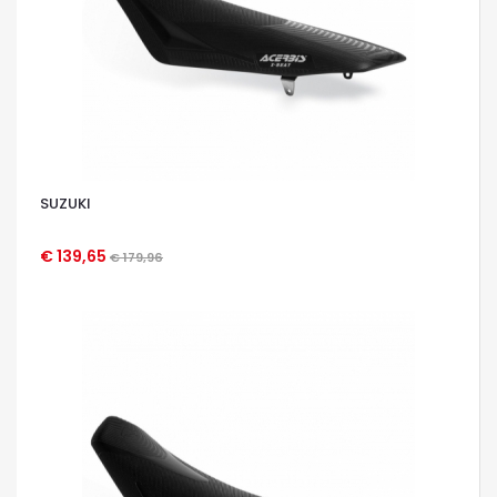
SUZUKI
€ 139,65
€ 179,96
OCCHIATA VELOCE