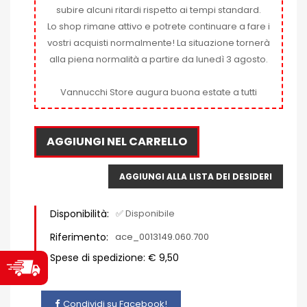
subire alcuni ritardi rispetto ai tempi standard.
Lo shop rimane attivo e potrete continuare a fare i
vostri acquisti normalmente! La situazione tornerà
alla piena normalità a partire da lunedì 3 agosto.
Vannucchi Store augura buona estate a tutti
AGGIUNGI NEL CARRELLO
AGGIUNGI ALLA LISTA DEI DESIDERI
Disponibilità:
✅ Disponibile
Riferimento:
ace_0013149.060.700
Spese di spedizione: € 9,50
Condividi su Facebook!