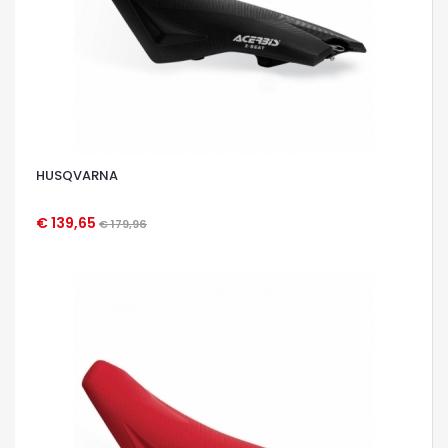
HUSQVARNA
€ 139,65
€ 179,96
OCCHIATA VELOCE