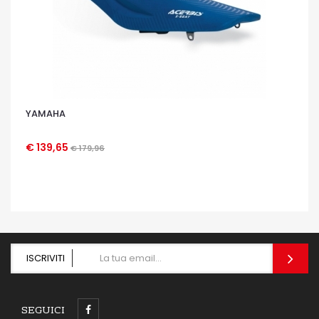
YAMAHA
€ 139,65
€ 179,96
OCCHIATA VELOCE
ISCRIVITI
SEGUICI