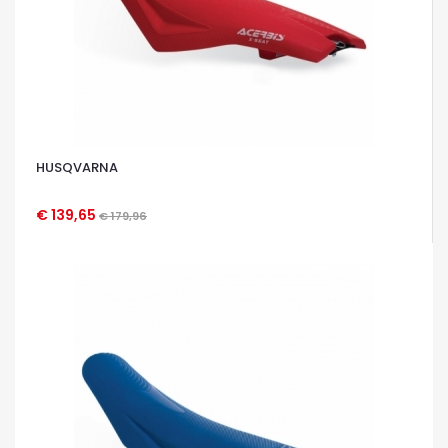
HUSQVARNA
€ 139,65
€ 179,96
OCCHIATA VELOCE