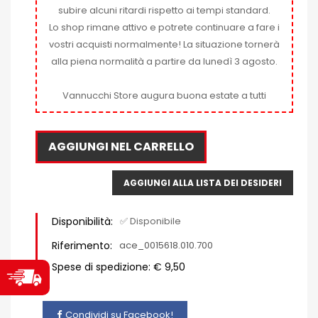
subire alcuni ritardi rispetto ai tempi standard.
Lo shop rimane attivo e potrete continuare a fare i
vostri acquisti normalmente! La situazione tornerà
alla piena normalità a partire da lunedì 3 agosto.
Vannucchi Store augura buona estate a tutti
AGGIUNGI NEL CARRELLO
AGGIUNGI ALLA LISTA DEI DESIDERI
Disponibilità:
✅ Disponibile
Riferimento:
ace_0015618.010.700
Spese di spedizione: € 9,50
Condividi su Facebook!