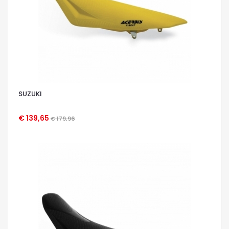
SUZUKI
€ 139,65
€ 179,96
OCCHIATA VELOCE