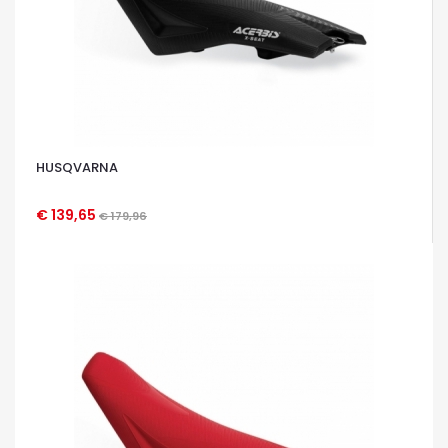
HUSQVARNA
€ 139,65
€ 179,96
OCCHIATA VELOCE