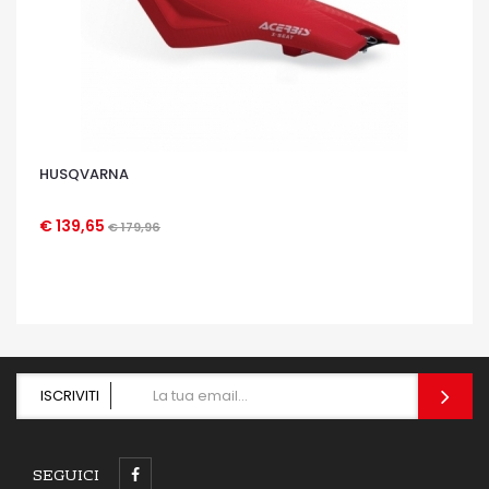
HUSQVARNA
€ 139,65
€ 179,96
OCCHIATA VELOCE
ISCRIVITI
SEGUICI