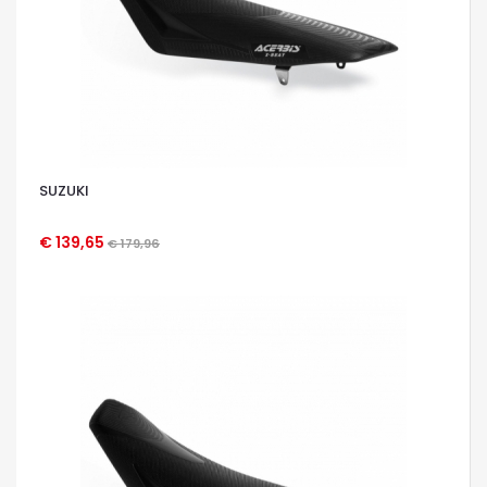
SUZUKI
€ 139,65
€ 179,96
OCCHIATA VELOCE