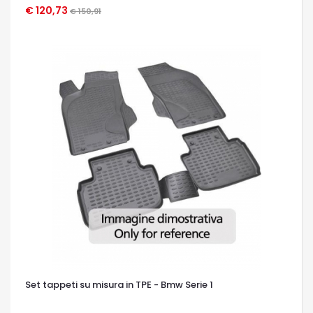
€ 120,73
€ 150,91
OCCHIATA VELOCE
Set tappeti su misura in TPE - Bmw Serie 1