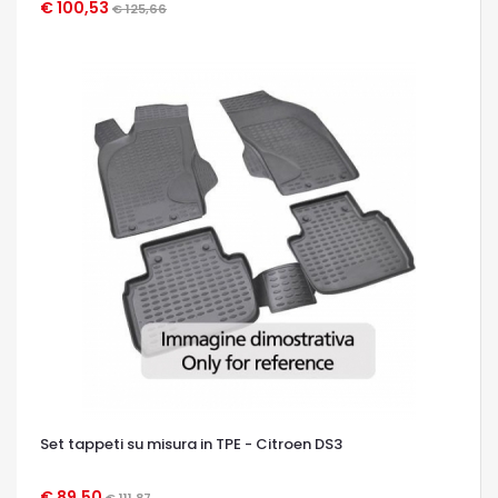
€ 100,53
€ 125,66
OCCHIATA VELOCE
Set tappeti su misura in TPE - Citroen DS3
€ 89,50