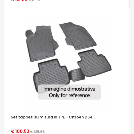
€ 111,87
OCCHIATA VELOCE
Set tappeti su misura in TPE - Citroen DS4...
€ 100,53
€ 125,66
OCCHIATA VELOCE