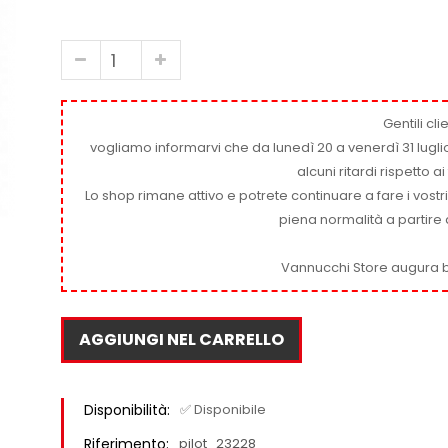
Gentili clie
vogliamo informarvi che da lunedì 20 a venerdì 31 luglio
alcuni ritardi rispetto 
Lo shop rimane attivo e potrete continuare a fare i vostr
piena normalità a partire 
Vannucchi Store augura b
AGGIUNGI NEL CARRELLO
Disponibilità:
✅ Disponibile
Riferimento:
pilot_23228