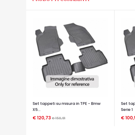
Set tappeti su misura in TPE - Bmw
Set tap
X5...
Serie 1
€ 120,73
€ 100
€ 150,91
OCCHIATA VELOCE
OCCHIA