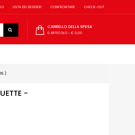
SO
LISTA DEI DESIDERI
CONFRONTARE
CHECK-OUT
CARRELLO DELLA SPESA
0 ARTICOLO
-
€ 0,00
15 )
UETTE -