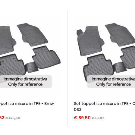
peti su misura in TPE - Bmw
Set tappeti su misura in TPE - 
DS3
,53
€ 89,50
€ 125,66
€ 111,87
TA VELOCE
OCCHIATA VELOCE