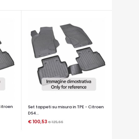
Citroen
Set tappeti su misura in TPE - Citroen
DS4...
€ 100,53
€ 125,66
OCCHIATA VELOCE