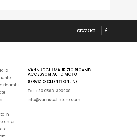
SEGUICI
VANNUCCHI MAURIZIO RICAMBI
iglia
ACCESSORI AUTO MOTO
imento
SERVIZIO CLIENTI ONLINE
 e ricambi
Tel. +39 0583-329008
ate,
info@vannucchistore.com
i.
ta in
ue ampi
vata
tti.