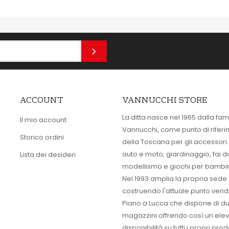
ACCOUNT
VANNUCCHI STORE
La ditta nasce nel 1965 dalla fam
Il mio account
Vannucchi, come punto di rifer
Storico ordini
della Toscana per gli accessori
auto e moto, giardinaggio, fai d
Lista dei desideri
modellismo e giochi per bambin
Nel 1993 amplia la propria sede
costruendo l'attuale punto vendi
Piano a Lucca che dispone di d
magazzini offrendo così un ele
disponibilità su tutti i propri prodo