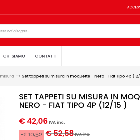
ACCES
CHI SIAMO
CONTATTI
 misura
>
Set tappeti su misura in moquette - Nero - Fiat Tipo 4p (12/
SET TAPPETI SU MISURA IN MOQ
NERO - FIAT TIPO 4P (12/15 )
€ 42,06
IVA inc.
€ 52,58
-€ 10,52
IVA inc.