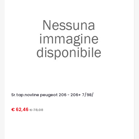
Sr.tap.novline peugeot 206 - 206+ 7/98/
€ 62,46
€ 78,08
OCCHIATA VELOCE