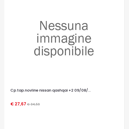
Cp.tap.novline nissan qashqai +2 09/08/...
€ 27,67
€ 34,59
OCCHIATA VELOCE