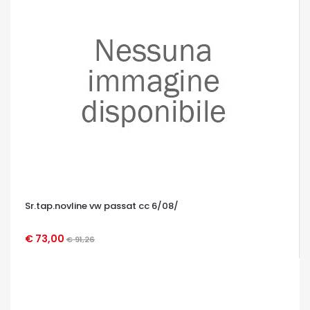
Sr.tap.novline vw passat cc 6/08/
€ 73,00
€ 91,26
OCCHIATA VELOCE