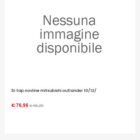
Sr.tap.novline mitsubishi outlander 10/12/
€ 76,96
€ 96,20
OCCHIATA VELOCE