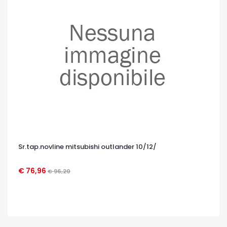
Sr.tap.novline mitsubishi outlander 10/12/
€ 76,96
€ 96,20
OCCHIATA VELOCE