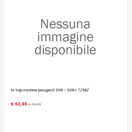
Sr.tap.novline peugeot 206 - 206+ 7/98/
€ 62,46
€ 78,08
OCCHIATA VELOCE