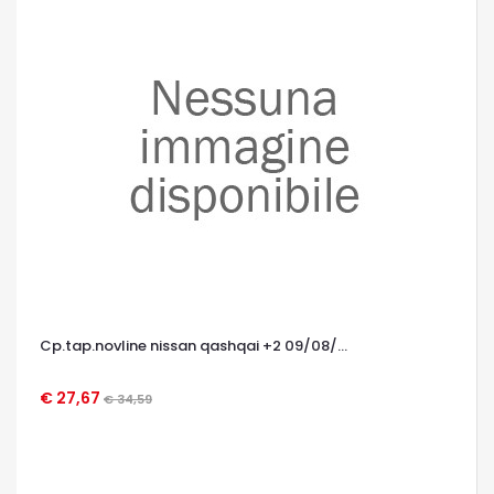
Cp.tap.novline nissan qashqai +2 09/08/...
€ 27,67
€ 34,59
OCCHIATA VELOCE