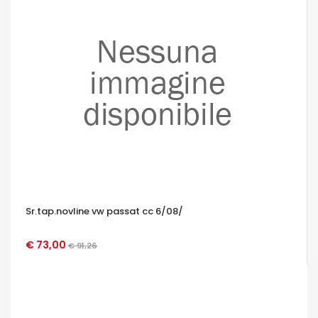
Sr.tap.novline vw passat cc 6/08/
€ 73,00
€ 91,26
OCCHIATA VELOCE