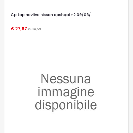
Cp.tap.novline nissan qashqai +2 09/08/...
€ 27,67
€ 34,59
OCCHIATA VELOCE