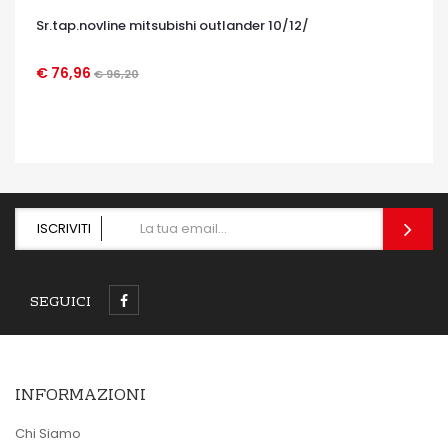
Sr.tap.novline mitsubishi outlander 10/12/
€ 76,96
€ 96,20
OCCHIATA VELOCE
ISCRIVITI
SEGUICI
INFORMAZIONI
Chi Siamo