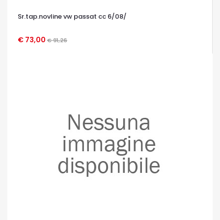
Sr.tap.novline vw passat cc 6/08/
€ 73,00
€ 91,26
OCCHIATA VELOCE