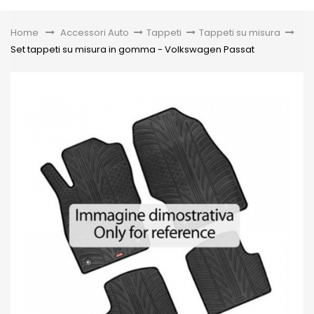
Toggle
Home
&gt;
Accessori Auto
>
Tappeti
>
Tappeti su misura
>
Set tappeti su misura in gomma - Volkswagen Passat