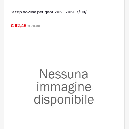
Sr.tap.novline peugeot 206 - 206+ 7/98/
€ 62,46
€ 78,08
OCCHIATA VELOCE