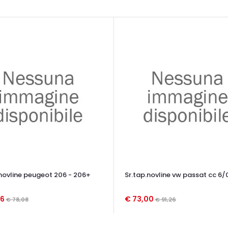
.novline peugeot 206 - 206+
Sr.tap.novline vw passat cc 6/
46
€ 73,00
€ 78,08
€ 91,26
TA VELOCE
OCCHIATA VELOCE