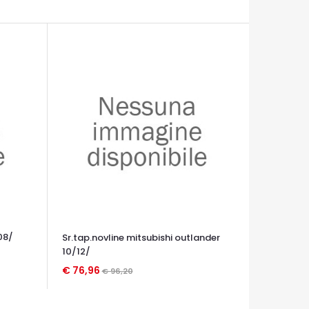
08/
Sr.tap.novline mitsubishi outlander
10/12/
€ 76,96
€ 96,20
OCCHIATA VELOCE