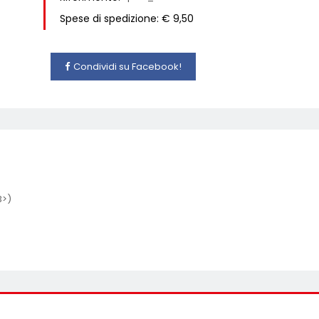
Spese di spedizione: € 9,50
Condividi su Facebook!
3>)