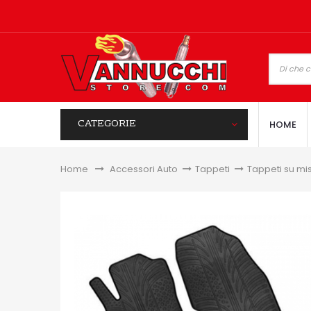
CATEGORIE
HOME
Home
&gt;
Accessori Auto
>
Tappeti
>
Tappeti su mi