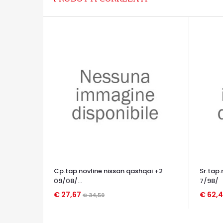
Cp.tap.novline nissan qashqai +2
Sr.tap
09/08/...
7/98/
€ 27,67
€ 62,
€ 34,59
OCCHIATA VELOCE
OCCHIA