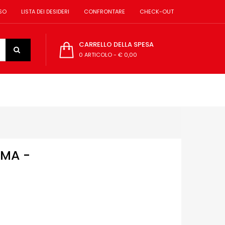
SO
LISTA DEI DESIDERI
CONFRONTARE
CHECK-OUT
CARRELLO DELLA SPESA
0 ARTICOLO
-
€ 0,00
MMA -