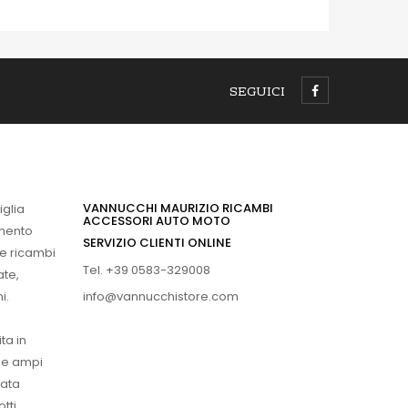
SEGUICI
VANNUCCHI MAURIZIO RICAMBI
iglia
ACCESSORI AUTO MOTO
imento
SERVIZIO CLIENTI ONLINE
 e ricambi
Tel. +39 0583-329008
ate,
info@vannucchistore.com
i.
ta in
ue ampi
vata
tti.