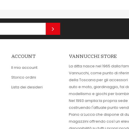
ACCOUNT
VANNUCCHI STORE
La ditta nasce nel 1965 dalla fam
Il mio account
Vannucchi, come punto di rifer
Storico ordini
della Toscana per gli accessori
auto e moto, giardinaggio, fai d
Lista dei desideri
modellismo e giochi per bambin
Nel 1993 amplia la propria sede
costruendo l'attuale punto vendi
Piano a Lucca che dispone di d
magazzini offrendo così un ele
disponibilità su tutti i propri prodo