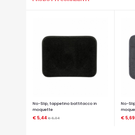
No-Slip, tappetino battitacco in
No-Slip
moquette
moque
€ 5,44
€ 5,6
€ 6,04
OCCHIATA VELOCE
OCCHIA