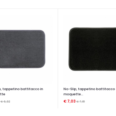
, tappetino battitacco in
No-Slip, tappetino battitacco 
tte
moquette...
9
€ 7,03
€ 6,32
€ 7,81
TA VELOCE
OCCHIATA VELOCE