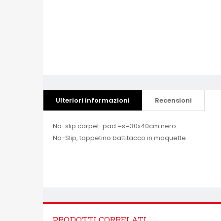
Ulteriori informazioni
Recensioni
No-slip carpet-pad =s=30x40cm nero
No-Slip, tappetino battitacco in moquette
PRODOTTI CORRELATI