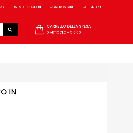
SO
LISTA DEI DESIDERI
CONFRONTARE
CHECK-OUT
CARRELLO DELLA SPESA
0 ARTICOLO
-
€ 0,00
O IN