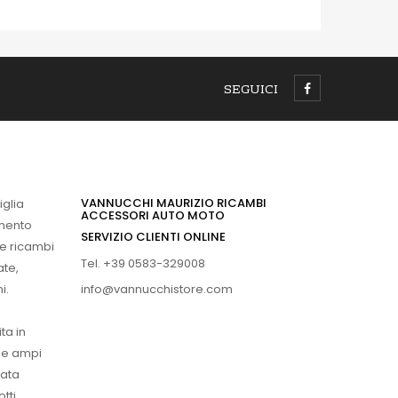
SEGUICI
VANNUCCHI MAURIZIO RICAMBI
iglia
ACCESSORI AUTO MOTO
imento
SERVIZIO CLIENTI ONLINE
 e ricambi
Tel. +39 0583-329008
ate,
info@vannucchistore.com
i.
ta in
ue ampi
vata
tti.