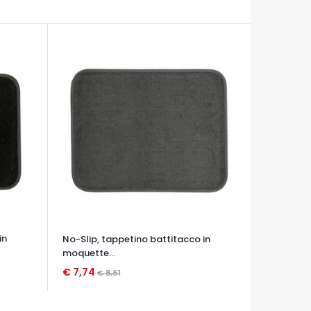
in
No-Slip, tappetino battitacco in
moquette...
€ 7,74
€ 8,61
OCCHIATA VELOCE