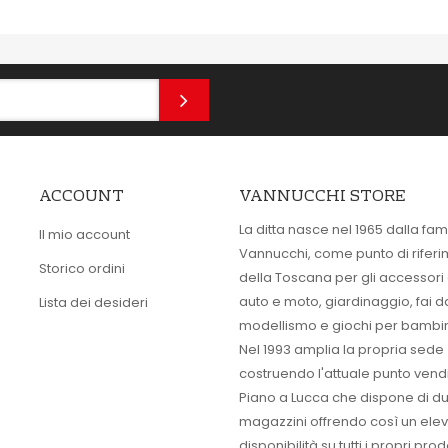
ACCOUNT
VANNUCCHI STORE
La ditta nasce nel 1965 dalla fam
Il mio account
Vannucchi, come punto di rifer
Storico ordini
della Toscana per gli accessori
auto e moto, giardinaggio, fai d
Lista dei desideri
modellismo e giochi per bambin
Nel 1993 amplia la propria sede
costruendo l'attuale punto vendi
Piano a Lucca che dispone di d
magazzini offrendo così un ele
disponibilità su tutti i propri prodo