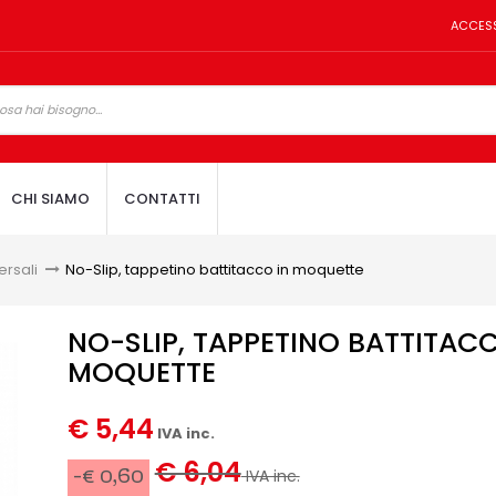
ACCES
CHI SIAMO
CONTATTI
ersali
>
No-Slip, tappetino battitacco in moquette
NO-SLIP, TAPPETINO BATTITACC
MOQUETTE
€ 5,44
IVA inc.
€ 6,04
-€ 0,60
IVA inc.